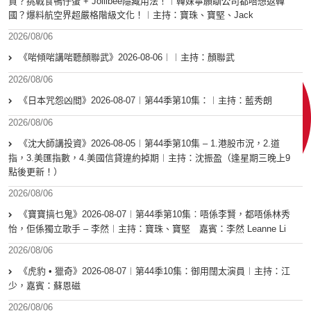
貨？挑戰食鴨仔蛋 + Jollibee隱藏用法！︱韓妹寧願瞓公司都唔想返韓
國？爆料航空界超嚴格階級文化！︱主持：寶珠、寶堅、Jack
2026/08/06
《啱傾啱講啱聽顏聯武》2026-08-06︱︱主持：顏聯武
2026/08/06
《日本咒怨凶間》2026-08-07︱第44季第10集：︱主持：藍秀朗
2026/08/06
《沈大師講投資》2026-08-05︱第44季第10集 – 1.港股市況，2.道
指，3.美匯指數，4.美國信貸違約掉期︱主持：沈振盈（逢星期三晚上9
點後更新！）
2026/08/06
《寶寶搞乜鬼》2026-08-07︱第44季第10集︰唔係李賢，都唔係林秀
怡，佢係獨立歌手 – 李然︱主持：寶珠、寶堅 嘉賓：李然 Leanne Li
2026/08/06
《虎豹 • 獵奇》2026-08-07︱第44季10集：御用闊太演員︱主持：江
少，嘉賓：蘇恩磁
2026/08/06