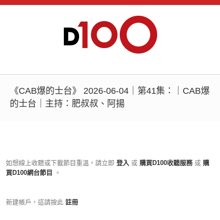
《CAB爆的士台》 2026-06-04｜第41集：｜CAB爆
的士台｜主持：肥叔叔、阿揚
如想線上收聽或下載節目重溫，請立即
登入
或
購買D100收聽服務
或
購
買D100網台節目
。
新建帳戶，這請按此
註冊