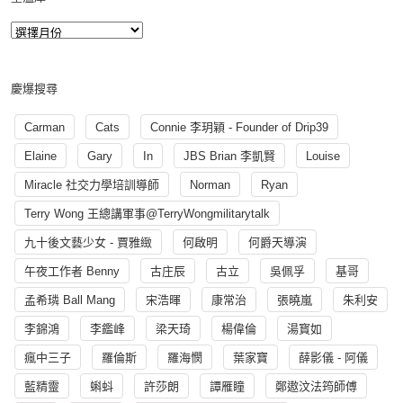
慶爆搜尋
Carman
Cats
Connie 李玥穎 - Founder of Drip39
Elaine
Gary
In
JBS Brian 李凱賢
Louise
Miracle 社交力學培訓導師
Norman
Ryan
Terry Wong 王總講軍事@TerryWongmilitarytalk
九十後文藝少女 - 賈雅緻
何啟明
何爵天導演
午夜工作者 Benny
古庄辰
古立
吳佩孚
基哥
孟希璘 Ball Mang
宋浩暉
康常治
張曉嵐
朱利安
李錦鴻
李鑑峰
梁天琦
楊偉倫
湯寳如
瘋中三子
羅倫斯
羅海憫
葉家寶
薛影儀 - 阿儀
藍精靈
蝌蚪
許莎朗
譚雁瞳
鄭遨汶法筠師傅