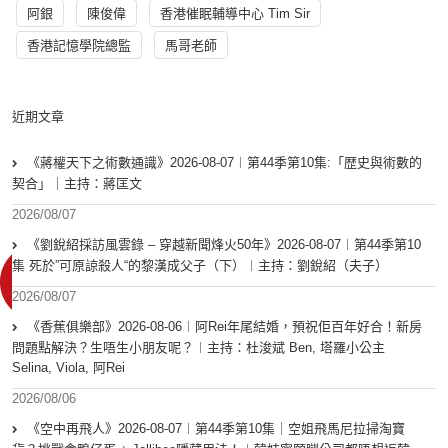
阿銀
陳俊偉
香港催眠輔導中心 Tim Sir
香港記憶學院總監
馬哥老師
近期文章
《蔣權天下之術數通識》2026-08-07︱第44季第10集:「歴史與術數的
契合」｜主持：蔣匡文
2026/08/07
《劉銳紹採訪風雲錄 – 穿越新聞烽火50年》2026-08-07︱第44季第10
集 死於”可原諒殺人“的黎漢成父子（下）︱主持：劉銳紹（夫子）
2026/08/07
《香蕉俱樂部》2026-08-06︱阿Rei年尾結婚，預祝佢百年好合！新房
問題點解決？生唔生小朋友呢？︱主持：杜浚斌 Ben, 塔羅小公主
Selina, Viola, 阿Rei
2026/08/06
《空中再飛人》2026-08-07︱第44季第10集｜空姐飛馬尼拉掃淘寶