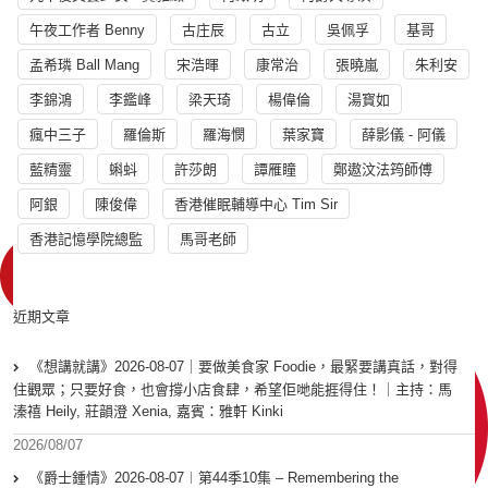
午夜工作者 Benny
古庄辰
古立
吳佩孚
基哥
孟希璘 Ball Mang
宋浩暉
康常治
張曉嵐
朱利安
李錦鴻
李鑑峰
梁天琦
楊偉倫
湯寳如
瘋中三子
羅倫斯
羅海憫
葉家寶
薛影儀 - 阿儀
藍精靈
蝌蚪
許莎朗
譚雁瞳
鄭遨汶法筠師傅
阿銀
陳俊偉
香港催眠輔導中心 Tim Sir
香港記憶學院總監
馬哥老師
近期文章
《想講就講》2026-08-07｜要做美食家 Foodie，最緊要講真話，對得
住觀眾；只要好食，也會撐小店食肆，希望佢哋能捱得住！｜主持：馬
溱禧 Heily, 莊韻澄 Xenia, 嘉賓：雅軒 Kinki
2026/08/07
《爵士鍾情》2026-08-07︱第44季10集 – Remembering the