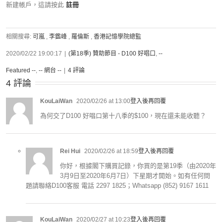
新建帳戶，這請按此
註冊
相關搜尋:
可嵐
,
李鑑峰
,
羅倫斯
,
香港記憶學院總監
2020/02/22 19:00:17
|
(第18季) 贊助節目 - D100 好唱口
,
--
Featured --
,
-- 網台 --
|
4 評論
4 評論
KouLaiWan
2020/02/26 at 13:00
登入後再回覆
為何交了D100 好唱口第十八季的$100，現在還未能收聽？
Rei Hui
2020/02/26 at 18:59
登入後再回覆
你好，根據閣下購買記錄，你買的是第19季（由2020年
3月9日至2020年6月7日）下星期才開始。如有任何問
題請聯絡D100客服 電話 2297 1825；Whatsapp (852) 9167 1611
KouLaiWan
2020/02/27 at 10:23
登入後再回覆