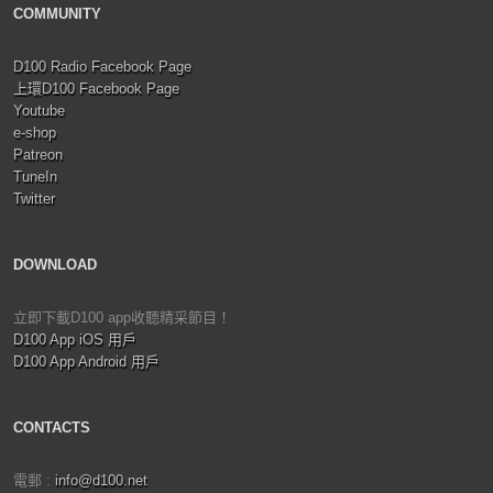
COMMUNITY
D100 Radio Facebook Page
上環D100 Facebook Page
Youtube
e-shop
Patreon
TuneIn
Twitter
DOWNLOAD
立即下載D100 app收聽精采節目！
D100 App iOS 用戶
D100 App Android 用戶
CONTACTS
電郵 :
info@d100.net