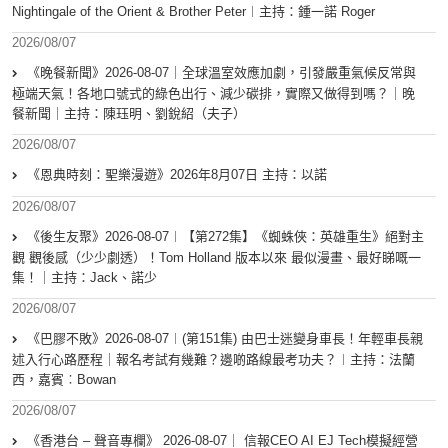
Nightingale of the Orient & Brother Peter︱主持：鍾一諾 Roger
2026/08/07
《晚餐新聞》2026-08-07｜全球溫室效應加劇，引發嚴重氣候反常與
極端天氣！各地口號式的綠色出行、減少碳排，實際又做得到嗎？｜晚
餐新聞｜主持：陳珏明、劉銳紹（夫子）
2026/08/07
《恩典時刻：聖樂漫遊》2026年8月07日 主持：以諾
2026/08/07
《後生友聚》2026-08-07︱【第272集】《蜘蛛俠：英雄重生》絕對主
觀 觀後感（少少劇透）！Tom Holland 版本以來 最似漫畫、最好睇嘅一
集！｜主持：Jack、諾少
2026/08/07
《巴膠不敗》2026-08-07︱(第151集) 由巴士迷變身車長！年輕車長親
述入行心路歷程｜報名考試有幾難？邊啲路線最考功夫？︱主持：法蘭
西，嘉賓︰Bowan
2026/08/07
《香港台 – 聲音專欄》 2026-08-07｜ 信報CEO AI EJ Tech模擬經營