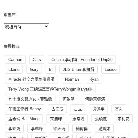
重溫庫
慶爆搜尋
Carman
Cats
Connie 李玥穎 - Founder of Drip39
Elaine
Gary
In
JBS Brian 李凱賢
Louise
Miracle 社交力學培訓導師
Norman
Ryan
Terry Wong 王總講軍事@TerryWongmilitarytalk
九十後文藝少女 - 賈雅緻
何啟明
何爵天導演
午夜工作者 Benny
古庄辰
古立
吳佩孚
基哥
孟希璘 Ball Mang
宋浩暉
康常治
張曉嵐
朱利安
李錦鴻
李鑑峰
梁天琦
楊偉倫
湯寳如