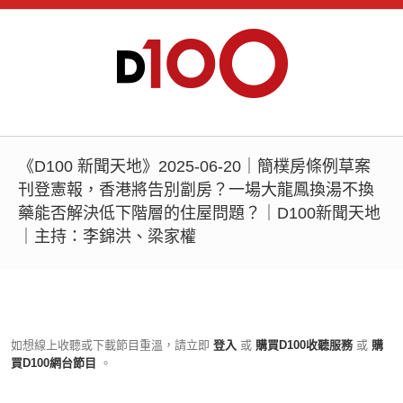
《D100 新聞天地》2025-06-20｜簡樸房條例草案
刊登憲報，香港將告別劏房？一場大龍鳳換湯不換
藥能否解決低下階層的住屋問題？｜D100新聞天地
｜主持：李錦洪、梁家權
如想線上收聽或下載節目重溫，請立即
登入
或
購買D100收聽服務
或
購
買D100網台節目
。