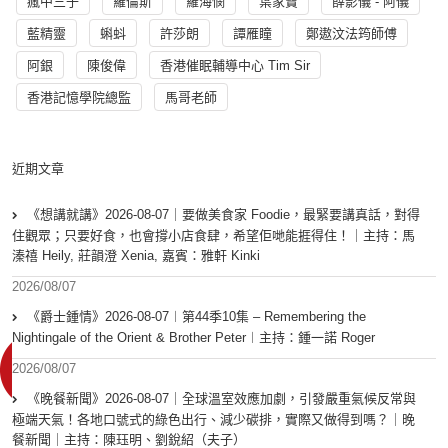
瘋中三子
羅倫斯
羅海憫
葉家寶
薛影儀 - 阿儀
藍精靈
蝌蚪
許莎朗
譚雁瞳
鄭遨汶法筠師傅
阿銀
陳俊偉
香港催眠輔導中心 Tim Sir
香港記憶學院總監
馬哥老師
近期文章
《想講就講》2026-08-07｜要做美食家 Foodie，最緊要講真話，對得
住觀眾；只要好食，也會撐小店食肆，希望佢哋能捱得住！｜主持：馬
溱禧 Heily, 莊韻澄 Xenia, 嘉賓：雅軒 Kinki
2026/08/07
《爵士鍾情》2026-08-07︱第44季10集 – Remembering the
Nightingale of the Orient & Brother Peter︱主持：鍾一諾 Roger
2026/08/07
《晚餐新聞》2026-08-07｜全球溫室效應加劇，引發嚴重氣候反常與
極端天氣！各地口號式的綠色出行、減少碳排，實際又做得到嗎？｜晚
餐新聞｜主持：陳珏明、劉銳紹（夫子）