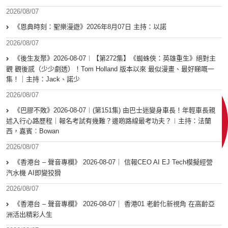
2026/08/07
《恩典時刻：聖樂漫遊》2026年8月07日 主持：以諾
2026/08/07
《後生友聚》2026-08-07︱【第272集】《蜘蛛俠：英雄重生》絕對主
觀 觀後感（少少劇透）！Tom Holland 版本以來 最似漫畫、最好睇嘅一
集！｜主持：Jack、諾少
2026/08/07
《巴膠不敗》2026-08-07︱(第151集) 由巴士迷變身車長！年輕車長親
述入行心路歷程｜報名考試有幾難？邊啲路線最考功夫？︱主持：法蘭
西，嘉賓︰Bowan
2026/08/07
《香港台 – 聲音專欄》 2026-08-07｜ 信報CEO AI EJ Tech模擬經營
汽水機 AI即變狡猾
2026/08/07
《香港台 – 聲音專欄》 2026-08-07｜ 香港01 老齡化新視角 在高齡亞
洲活出精彩人生