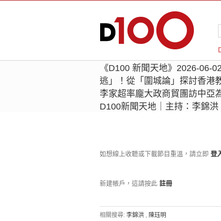
《D100 新聞天地》2026-0
逃」！從「圍城論」探討香港
李家超率龐大政商貿團訪中亞
D100新聞天地｜主持：李錦
如想線上收聽或下載節目重溫，請立即
登
新建帳戶，這請按此
註冊
相關搜尋:
李錦洪
,
陳珏明