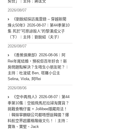
契合」｜主持：蔣匡文
2026/08/07
《劉銳紹採訪風雲錄 – 穿越新聞
烽火50年》2026-08-07︱第44季第10
集 死於”可原諒殺人“的黎漢成父子
（下）︱主持：劉銳紹（夫子）
2026/08/07
《香蕉俱樂部》2026-08-06︱阿
Rei年尾結婚，預祝佢百年好合！新
房問題點解決？生唔生小朋友呢？︱
主持：杜浚斌 Ben, 塔羅小公主
Selina, Viola, 阿Rei
2026/08/06
《空中再飛人》2026-08-07︱第44
季第10集｜空姐飛馬尼拉掃淘寶貨？
挑戰食鴨仔蛋 + Jollibee隱藏用法！
︱韓妹寧願瞓公司都唔想返韓國？爆
料航空界超嚴格階級文化！︱主持：
寶珠、寶堅、Jack