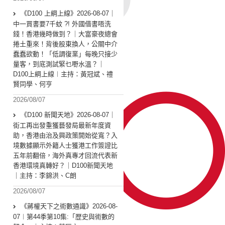
《D100 上綱上線》2026-08-07｜
中一買書要7千蚊 ?! 外國借書唔洗
錢！香港幾時做到？｜大富豪夜總會
捲土重來！背後股東換人，公關中介
蠢蠢欲動！「低調復業」每晚只接少
量客，到底測試緊乜嘢水溫？｜
D100上綱上線︱主持：黃冠斌、禮
賢同學、何亨
2026/08/07
《D100 新聞天地》2026-08-07｜
街工再出發重獲藝發局最新年度資
助，香港由治及興政策開始從寬？入
境數據顯示外籍人士獲港工作簽證比
五年前翻倍，海外真專才回流代表新
香港環境真轉好？｜D100新聞天地
｜主持：李錦洪、C朗
2026/08/07
《蔣權天下之術數通識》2026-08-
07︱第44季第10集:「歴史與術數的