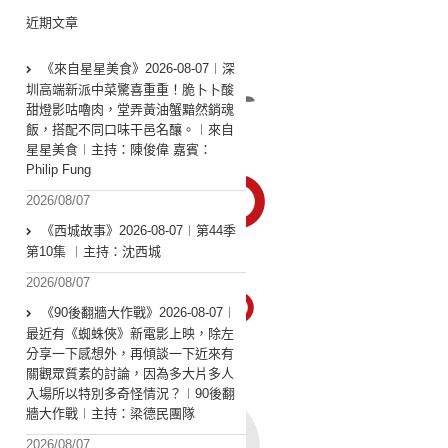
近期文章
《來自星星美食》2026-08-07︱深
圳高端新派中菜驚喜重重！脆卜卜酸
甜燈影咕嚕肉，堂弄黃油蟹黯然銷魂
飯，搭配不同口味干邑名釀。︱來自
星星美食︱主持：陳俊偉 嘉賓：
Philip Fung
2026/08/07
《西城故事》2026-08-07︱第44季
第10集 ︱主持：沈西城
2026/08/07
《90後翻牆大作戰》2026-08-07︱
最近有《蜘蛛俠》新電影上映，除左
分享一下感想外，再傾談一下近來有
關觀眾質素的討論，因為多大片多人
入場所以特別多奇怪情況？︱90後翻
牆大作戰︱主持：梁德民團隊
2026/08/07