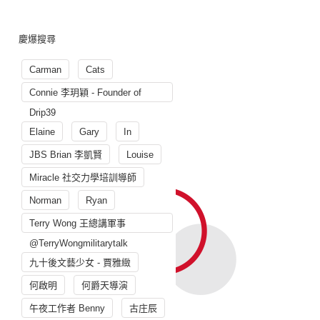
慶爆搜尋
Carman
Cats
Connie 李玥穎 - Founder of
Drip39
Elaine
Gary
In
JBS Brian 李凱賢
Louise
Miracle 社交力學培訓導師
Norman
Ryan
Terry Wong 王總講軍事
@TerryWongmilitarytalk
九十後文藝少女 - 賈雅緻
何啟明
何爵天導演
午夜工作者 Benny
古庄辰