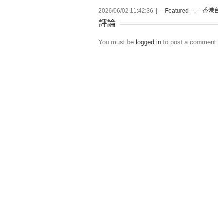
2026/06/02 11:42:36
|
-- Featured --
,
-- 香港台
評論
You must be
logged in
to post a comment.