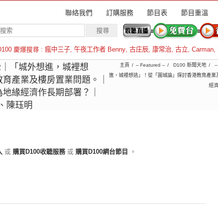
聯絡我們
訂購服務
節目表
節目重溫
D100 慶爆搜尋 :
瘋中三子
,
午夜工作者 Benny
,
古庄辰
,
康常治
,
古立
,
Carman
,
羅倫斯
6-02｜「城外想進，城裡想
主頁
-- Featured --
D100 新聞天地
-
進，城裡想逃」！從「圍城論」探討香港教育產業
教育產業及樓房置業問題。｜
經濟
為地緣經濟作長期部署？｜
洪、陳珏明
入
或
購買D100收聽服務
或
購買D100網台節目
。