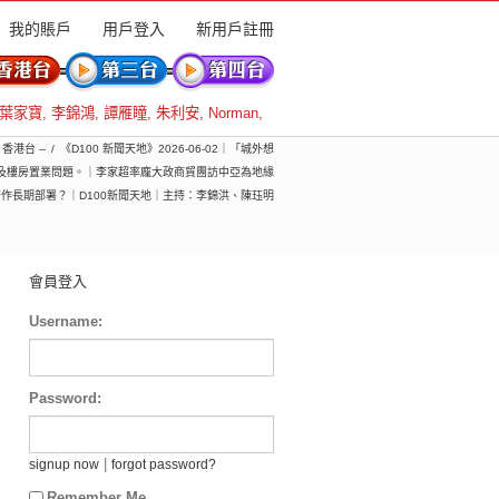
我的賬戶
用戶登入
新用戶註冊
葉家寶
,
李錦鴻
,
譚雁瞳
,
朱利安
,
Norman
,
- 香港台 --
《D100 新聞天地》2026-06-02｜「城外想
及樓房置業問題。｜李家超率龐大政商貿團訪中亞為地緣
作長期部署？｜D100新聞天地｜主持：李錦洪、陳珏明
會員登入
Username:
Password:
|
signup now
forgot password?
Remember Me