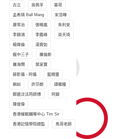
古立
吳佩孚
基哥
孟希璘 Ball Mang
宋浩暉
康常治
張曉嵐
朱利安
李錦鴻
李鑑峰
梁天琦
楊偉倫
湯寳如
瘋中三子
羅倫斯
羅海憫
葉家寶
薛影儀 - 阿儀
藍精靈
蝌蚪
許莎朗
譚雁瞳
鄭遨汶法筠師傅
阿銀
陳俊偉
香港催眠輔導中心 Tim Sir
香港記憶學院總監
馬哥老師