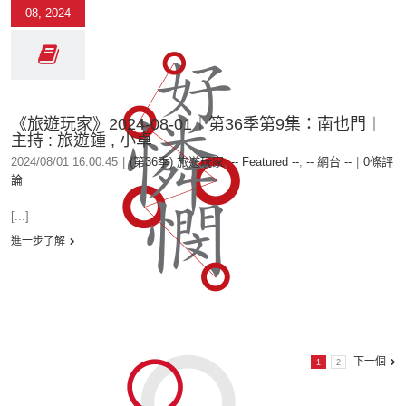
08, 2024
《旅遊玩家》2024-08-01︱第36季第9集：南也門︱
主持 : 旅遊鍾 , 小卓
2024/08/01 16:00:45
|
(第36季) 旅遊玩家
,
-- Featured --
,
-- 網台 --
|
0條評
論
[...]
進一步了解
下一個
1
2