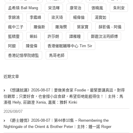
孟希璘 Ball Mang
宋浩暉
康常治
張曉嵐
朱利安
李錦鴻
李鑑峰
梁天琦
楊偉倫
湯寳如
瘋中三子
羅倫斯
羅海憫
葉家寶
薛影儀 - 阿儀
藍精靈
蝌蚪
許莎朗
譚雁瞳
鄭遨汶法筠師傅
阿銀
陳俊偉
香港催眠輔導中心 Tim Sir
香港記憶學院總監
馬哥老師
近期文章
《想講就講》2026-08-07｜要做美食家 Foodie，最緊要講真話，對得
住觀眾；只要好食，也會撐小店食肆，希望佢哋能捱得住！｜主持：馬
溱禧 Heily, 莊韻澄 Xenia, 嘉賓：雅軒 Kinki
2026/08/07
《爵士鍾情》2026-08-07︱第44季10集 – Remembering the
Nightingale of the Orient & Brother Peter︱主持：鍾一諾 Roger