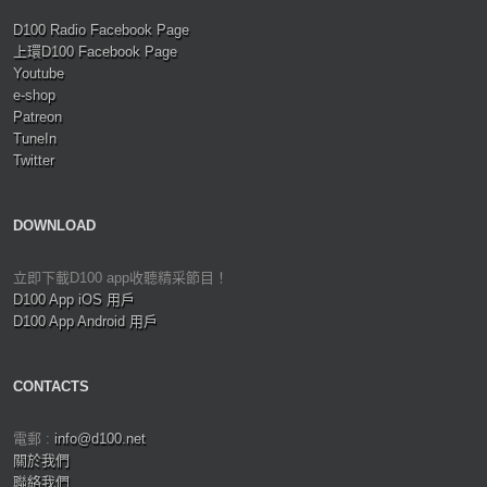
D100 Radio Facebook Page
上環D100 Facebook Page
Youtube
e-shop
Patreon
TuneIn
Twitter
DOWNLOAD
立即下載D100 app收聽精采節目！
D100 App iOS 用戶
D100 App Android 用戶
CONTACTS
電郵 :
info@d100.net
關於我們
聯絡我們