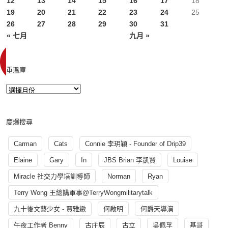
12
13
14
15
16
17
18
19
20
21
22
23
24
25
26
27
28
29
30
31
« 七月
九月 »
重溫庫
慶爆搜尋
Carman
Cats
Connie 李玥穎 - Founder of Drip39
Elaine
Gary
In
JBS Brian 李凱賢
Louise
Miracle 社交力學培訓導師
Norman
Ryan
Terry Wong 王總講軍事@TerryWongmilitarytalk
九十後文藝少女 - 賈雅緻
何啟明
何爵天導演
午夜工作者 Benny
古庄辰
古立
吳佩孚
基哥