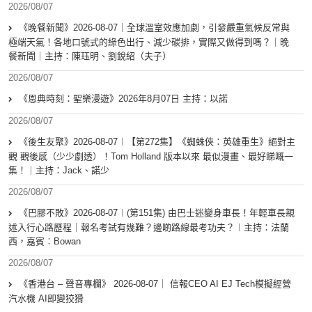
2026/08/07
《晚餐新聞》2026-08-07｜全球溫室效應加劇，引發嚴重氣候反常與
極端天氣！各地口號式的綠色出行、減少碳排，實際又做得到嗎？｜晚
餐新聞｜主持：陳珏明、劉銳紹（夫子）
2026/08/07
《恩典時刻：聖樂漫遊》2026年8月07日 主持：以諾
2026/08/07
《後生友聚》2026-08-07︱【第272集】《蜘蛛俠：英雄重生》絕對主
觀 觀後感（少少劇透）！Tom Holland 版本以來 最似漫畫、最好睇嘅一
集！｜主持：Jack、諾少
2026/08/07
《巴膠不敗》2026-08-07︱(第151集) 由巴士迷變身車長！年輕車長親
述入行心路歷程｜報名考試有幾難？邊啲路線最考功夫？︱主持：法蘭
西，嘉賓︰Bowan
2026/08/07
《香港台 – 聲音專欄》 2026-08-07｜ 信報CEO AI EJ Tech模擬經營
汽水機 AI即變狡猾