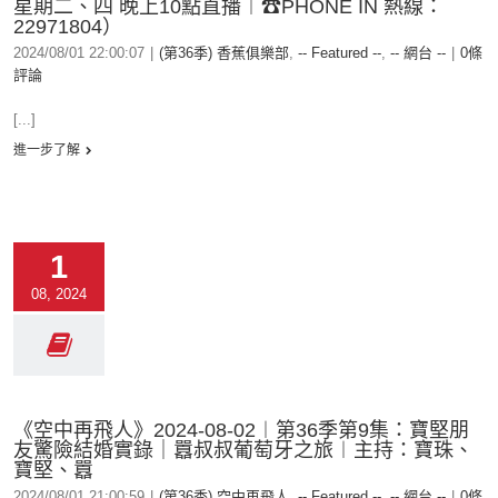
星期二、四 晚上10點直播︱☎PHONE IN 熱線：
22971804）
2024/08/01 22:00:07
|
(第36季) 香蕉俱樂部
,
-- Featured --
,
-- 網台 --
|
0條
評論
[...]
進一步了解
1
08, 2024
《空中再飛人》2024-08-02︱第36季第9集：寶堅朋
友驚險結婚實錄｜囂叔叔葡萄牙之旅︱主持：寶珠、
寶堅、囂
2024/08/01 21:00:59
|
(第36季) 空中再飛人
,
-- Featured --
,
-- 網台 --
|
0條