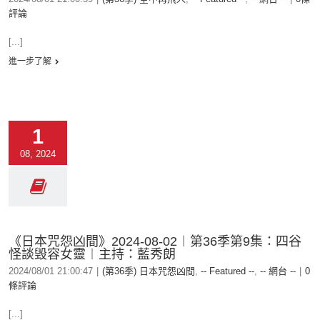
評論
[...]
進一步了解
1
08, 2024
《日本咒怨凶間》2024-08-02︱第36季第9集：四谷
怪談毁容女靈︱主持：藍秀朗
2024/08/01 21:00:47
|
(第36季) 日本咒怨凶間
,
-- Featured --
,
-- 網台 --
|
0
條評論
[...]