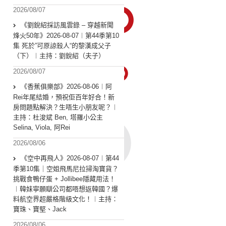
2026/08/07
《劉銳紹採訪風雲錄 – 穿越新聞
烽火50年》2026-08-07︱第44季第10
集 死於”可原諒殺人“的黎漢成父子
（下）︱主持：劉銳紹（夫子）
2026/08/07
《香蕉俱樂部》2026-08-06︱阿
Rei年尾結婚，預祝佢百年好合！新
房問題點解決？生唔生小朋友呢？︱
主持：杜浚斌 Ben, 塔羅小公主
Selina, Viola, 阿Rei
2026/08/06
《空中再飛人》2026-08-07︱第44
季第10集｜空姐飛馬尼拉掃淘寶貨？
挑戰食鴨仔蛋 + Jollibee隱藏用法！
︱韓妹寧願瞓公司都唔想返韓國？爆
料航空界超嚴格階級文化！︱主持：
寶珠、寶堅、Jack
2026/08/06