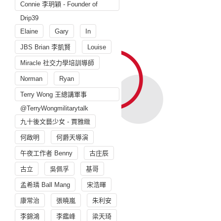
Connie 李玥穎 - Founder of
Drip39
Elaine
Gary
In
JBS Brian 李凱賢
Louise
Miracle 社交力學培訓導師
Norman
Ryan
Terry Wong 王總講軍事
@TerryWongmilitarytalk
九十後文藝少女 - 賈雅緻
何啟明
何爵天導演
午夜工作者 Benny
古庄辰
古立
吳佩孚
基哥
孟希璘 Ball Mang
宋浩暉
康常治
張曉嵐
朱利安
李錦鴻
李鑑峰
梁天琦