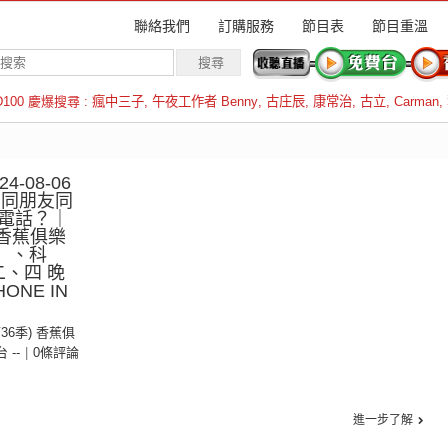
聯絡我們
訂購服務
節目表
節目重溫
D100 慶爆搜尋 :
瘋中三子
,
午夜工作者 Benny
,
古庄辰
,
康常治
,
古立
,
Carman
,
羅倫斯
-08-06
：同朋友同
電話？｜
香蕉俱樂
）、科
二、四 晚
ONE IN
）
第36季) 香蕉俱
台 --
|
0條評論
進一步了解