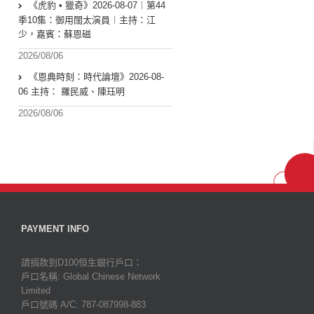
《虎豹 • 獵奇》2026-08-07︱第44
季10集：御用闊太演員︱主持：江
少，嘉賓：蘇恩磁
2026/08/06
《恩典時刻：時代論壇》2026-08-
06 主持： 羅民威、陳珏明
2026/08/06
PAYMENT INFO
請捐款到D100恒生銀行戶口：
戶口名稱: Global Chinese Network
Limited
戶口號碼 A/C: 787-087998-883