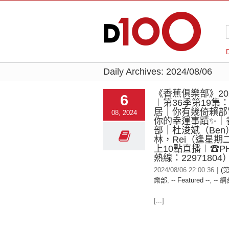
Daily Archives:
2024/08/06
《香蕉俱樂部》2024
6
︱第36季第19集
居｜你有幾倚賴部
08, 2024
你的幸運事蹟✨｜
部｜杜浚斌（Ben
林，Rei（逢星期
上10點直播︱☎PH
熱線：22971804
2024/08/06 22:00:36
|
(
樂部
,
-- Featured --
,
-- 網
[...]