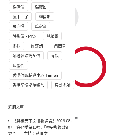
楊偉倫
湯寳如
瘋中三子
羅倫斯
羅海憫
葉家寶
薛影儀 - 阿儀
藍精靈
蝌蚪
許莎朗
譚雁瞳
鄭遨汶法筠師傅
阿銀
陳俊偉
香港催眠輔導中心 Tim Sir
香港記憶學院總監
馬哥老師
近期文章
《蔣權天下之術數通識》2026-08-
07︱第44季第10集:「歴史與術數的
契合」｜主持：蔣匡文