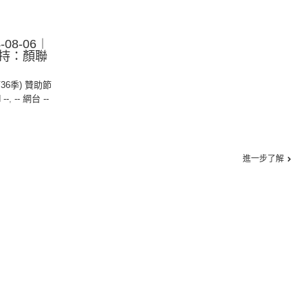
08-06︱
持：顏聯
第36季) 贊助節
 --
,
-- 網台 --
進一步了解