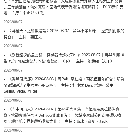
助，香港由治及興政策開始從寬？入境數據顯示外籍人士獲港工作簽證
比五年前翻倍，海外真專才回流代表新香港環境真轉好？｜D100新聞天
地｜主持：李錦洪、C朗
2026/08/07
《蔣權天下之術數通識》2026-08-07︱第44季第10集:「歴史與術數的
契合」｜主持：蔣匡文
2026/08/07
《劉銳紹採訪風雲錄 – 穿越新聞烽火50年》2026-08-07︱第44季第10
集 死於”可原諒殺人“的黎漢成父子（下）︱主持：劉銳紹（夫子）
2026/08/07
《香蕉俱樂部》2026-08-06︱阿Rei年尾結婚，預祝佢百年好合！新房
問題點解決？生唔生小朋友呢？︱主持：杜浚斌 Ben, 塔羅小公主
Selina, Viola, 阿Rei
2026/08/06
《空中再飛人》2026-08-07︱第44季第10集｜空姐飛馬尼拉掃淘寶
貨？挑戰食鴨仔蛋 + Jollibee隱藏用法！︱韓妹寧願瞓公司都唔想返韓
國？爆料航空界超嚴格階級文化！︱主持：寶珠、寶堅、Jack
2026/08/06