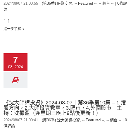
2024/08/07 21:00:55
|
(第36季) 魅影空間
,
-- Featured --
,
-- 網台 --
|
0條評
論
[...]
進一步了解
7
08, 2024
《沈大師講投資》2024-08-07︱第36季第10集 – 1.港
股方向，2.大師投資教室，3.匯市，4.外圍股市︱主
持：沈振盈（逢星期三晚上9點後更新！）
2024/08/07 21:00:41
|
(第36季) 沈大師講投資
,
-- Featured --
,
-- 網台 --
|
0
條評論