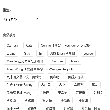
重溫庫
慶爆搜尋
Carman
Cats
Connie 李玥穎 - Founder of Drip39
Elaine
Gary
In
JBS Brian 李凱賢
Louise
Miracle 社交力學培訓導師
Norman
Ryan
Terry Wong 王總講軍事@TerryWongmilitarytalk
九十後文藝少女 - 賈雅緻
何啟明
何爵天導演
午夜工作者 Benny
古庄辰
古立
吳佩孚
基哥
孟希璘 Ball Mang
宋浩暉
康常治
張曉嵐
朱利安
李錦鴻
李鑑峰
梁天琦
楊偉倫
湯寳如
瘋中三子
羅倫斯
羅海憫
葉家寶
薛影儀 - 阿儀