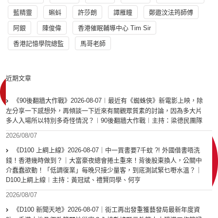
藍精靈
蝌蚪
許莎朗
譚雁瞳
鄭遨汶法筠師傅
阿銀
陳俊偉
香港催眠輔導中心 Tim Sir
香港記憶學院總監
馬哥老師
近期文章
《90後翻牆大作戰》2026-08-07︱最近有《蜘蛛俠》新電影上映，除
左分享一下感想外，再傾談一下近來有關觀眾質素的討論，因為多大片
多人入場所以特別多奇怪情況？︱90後翻牆大作戰︱主持：梁德民團隊
2026/08/07
《D100 上綱上線》2026-08-07｜中一買書要7千蚊 ?! 外國借書唔洗
錢！香港幾時做到？｜大富豪夜總會捲土重來！背後股東換人，公關中
介蠢蠢欲動！「低調復業」每晚只接少量客，到底測試緊乜嘢水溫？｜
D100上綱上線︱主持：黃冠斌、禮賢同學、何亨
2026/08/07
《D100 新聞天地》2026-08-07｜街工再出發重獲藝發局最新年度資