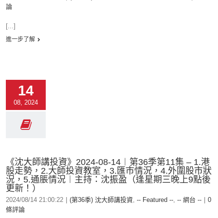
論
[...]
進一步了解
14
08, 2024
《沈大師講投資》2024-08-14︱第36季第11集 – 1.港
股走勢，2.大師投資教室，3.匯市情況，4.外圍股市狀
況，5.通脹情況︱主持：沈振盈（逢星期三晚上9點後
更新！）
2024/08/14 21:00:22
|
(第36季) 沈大師講投資
,
-- Featured --
,
-- 網台 --
|
0
條評論