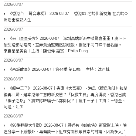
2026/08/07
《香港台 – 聲音專欄》 2026-08-07｜ 香港01 老齡化新視角 在高齡亞
洲活出精彩人生
2026/08/07
《來自星星美食》2026-08-07︱深圳高端新派中菜驚喜重重！脆卜卜
酸甜燈影咕嚕肉，堂弄黃油蟹黯然銷魂飯，搭配不同口味干邑名釀。︱
來自星星美食︱主持：陳俊偉 嘉賓：Philip Fung
2026/08/07
《西城故事》2026-08-07︱第44季 第10集 ︱主持：沈西城
2026/08/07
《瘋中三子》 2026-08-07｜尖東《大富豪》、港島《檀島咖啡》拉閘
後再回歸，是本港做生意的新姿態？「假救生員」再度湧現，香港已成
「騙子之都」？將來除咗騙子乜都係假？｜瘋中三子｜主持：王德全、
阿通、江少
2026/08/07
《90後翻牆大作戰》2026-08-07︱最近有《蜘蛛俠》新電影上映，除
左分享一下感想外，再傾談一下近來有關觀眾質素的討論，因為多大片