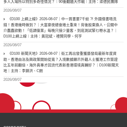
多人入場所以特別多奇怪情況？︱90後翻牆大作戰︱主持：梁德民團隊
2026/08/07
《D100 上綱上線》2026-08-07｜中一買書要7千蚊 ?! 外國借書唔洗
錢！香港幾時做到？｜大富豪夜總會捲土重來！背後股東換人，公關中
介蠢蠢欲動！「低調復業」每晚只接少量客，到底測試緊乜嘢水溫？｜
D100上綱上線︱主持：黃冠斌、禮賢同學、何亨
2026/08/07
《D100 新聞天地》2026-08-07｜街工再出發重獲藝發局最新年度資
助，香港由治及興政策開始從寬？入境數據顯示外籍人士獲港工作簽證
比五年前翻倍，海外真專才回流代表新香港環境真轉好？｜D100新聞天
地｜主持：李錦洪、C朗
2026/08/07