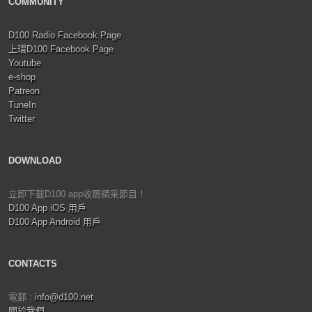
COMMUNITY
D100 Radio Facebook Page
上環D100 Facebook Page
Youtube
e-shop
Patreon
TuneIn
Twitter
DOWNLOAD
立即下載D100 app收聽精采節目！
D100 App iOS 用戶
D100 App Android 用戶
CONTACTS
電郵 :
info@d100.net
關於我們