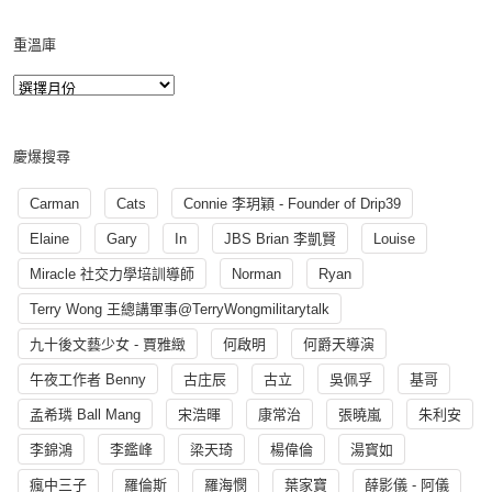
重溫庫
慶爆搜尋
Carman
Cats
Connie 李玥穎 - Founder of Drip39
Elaine
Gary
In
JBS Brian 李凱賢
Louise
Miracle 社交力學培訓導師
Norman
Ryan
Terry Wong 王總講軍事@TerryWongmilitarytalk
九十後文藝少女 - 賈雅緻
何啟明
何爵天導演
午夜工作者 Benny
古庄辰
古立
吳佩孚
基哥
孟希璘 Ball Mang
宋浩暉
康常治
張曉嵐
朱利安
李錦鴻
李鑑峰
梁天琦
楊偉倫
湯寳如
瘋中三子
羅倫斯
羅海憫
葉家寶
薛影儀 - 阿儀