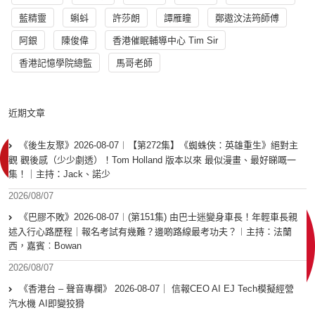
藍精靈
蝌蚪
許莎朗
譚雁瞳
鄭遨汶法筠師傅
阿銀
陳俊偉
香港催眠輔導中心 Tim Sir
香港記憶學院總監
馬哥老師
近期文章
《後生友聚》2026-08-07︱【第272集】《蜘蛛俠：英雄重生》絕對主
觀 觀後感（少少劇透）！Tom Holland 版本以來 最似漫畫、最好睇嘅一
集！｜主持：Jack、諾少
2026/08/07
《巴膠不敗》2026-08-07︱(第151集) 由巴士迷變身車長！年輕車長親
述入行心路歷程｜報名考試有幾難？邊啲路線最考功夫？︱主持：法蘭
西，嘉賓︰Bowan
2026/08/07
《香港台 – 聲音專欄》 2026-08-07｜ 信報CEO AI EJ Tech模擬經營
汽水機 AI即變狡猾