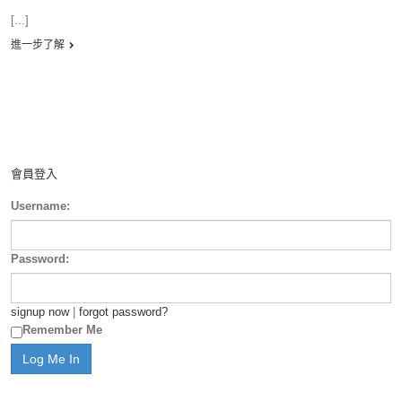
[...]
進一步了解
會員登入
Username:
Password:
signup now
|
forgot password?
Remember Me