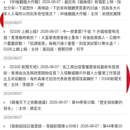
《90後翻牆大作戰》2026-08-07︱最近有《蜘蛛俠》新電影上映，除
左分享一下感想外，再傾談一下近來有關觀眾質素的討論，因為多大片
多人入場所以特別多奇怪情況？︱90後翻牆大作戰︱主持：梁德民團隊
2026/08/07
《D100 上綱上線》2026-08-07｜中一買書要7千蚊 ?! 外國借書唔洗
錢！香港幾時做到？｜大富豪夜總會捲土重來！背後股東換人，公關中
介蠢蠢欲動！「低調復業」每晚只接少量客，到底測試緊乜嘢水溫？｜
D100上綱上線︱主持：黃冠斌、禮賢同學、何亨
2026/08/07
《D100 新聞天地》2026-08-07｜街工再出發重獲藝發局最新年度資
助，香港由治及興政策開始從寬？入境數據顯示外籍人士獲港工作簽證
比五年前翻倍，海外真專才回流代表新香港環境真轉好？｜D100新聞天
地｜主持：李錦洪、C朗
2026/08/07
《蔣權天下之術數通識》2026-08-07︱第44季第10集:「歴史與術數的
契合」｜主持：蔣匡文
2026/08/07
《劉銳紹採訪風雲錄 – 穿越新聞烽火50年》2026-08-07︱第44季第10