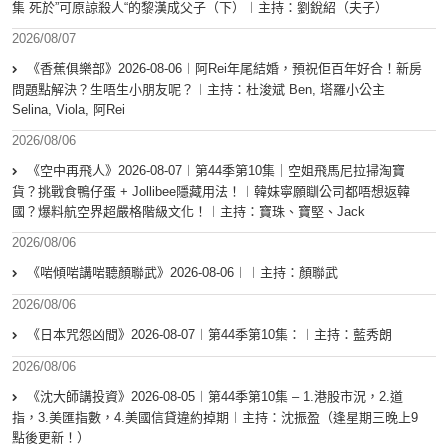
集 死於”可原諒殺人“的黎漢成父子（下）︱主持：劉銳紹（夫子）
2026/08/07
《香蕉俱樂部》2026-08-06︱阿Rei年尾結婚，預祝佢百年好合！新房
問題點解決？生唔生小朋友呢？︱主持：杜浚斌 Ben, 塔羅小公主
Selina, Viola, 阿Rei
2026/08/06
《空中再飛人》2026-08-07︱第44季第10集｜空姐飛馬尼拉掃淘寶
貨？挑戰食鴨仔蛋 + Jollibee隱藏用法！︱韓妹寧願瞓公司都唔想返韓
國？爆料航空界超嚴格階級文化！︱主持：寶珠、寶堅、Jack
2026/08/06
《啱傾啱講啱聽顏聯武》2026-08-06︱︱主持：顏聯武
2026/08/06
《日本咒怨凶間》2026-08-07︱第44季第10集：︱主持：藍秀朗
2026/08/06
《沈大師講投資》2026-08-05︱第44季第10集 – 1.港股市況，2.道
指，3.美匯指數，4.美國信貸違約掉期︱主持：沈振盈（逢星期三晚上9
點後更新！）