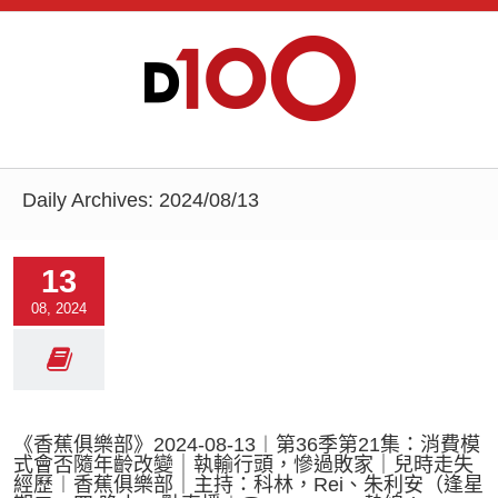
Daily Archives:
2024/08/13
13
08, 2024
《香蕉俱樂部》2024-08-13︱第36季第21集：消費模
式會否隨年齡改變｜執輸行頭，慘過敗家｜兒時走失
經歷︱香蕉俱樂部｜主持：科林，Rei、朱利安（逢星