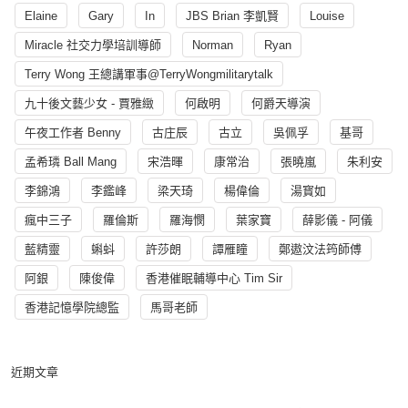
Elaine
Gary
In
JBS Brian 李凱賢
Louise
Miracle 社交力學培訓導師
Norman
Ryan
Terry Wong 王總講軍事@TerryWongmilitarytalk
九十後文藝少女 - 賈雅緻
何啟明
何爵天導演
午夜工作者 Benny
古庄辰
古立
吳佩孚
基哥
孟希璘 Ball Mang
宋浩暉
康常治
張曉嵐
朱利安
李錦鴻
李鑑峰
梁天琦
楊偉倫
湯寳如
瘋中三子
羅倫斯
羅海憫
葉家寶
薛影儀 - 阿儀
藍精靈
蝌蚪
許莎朗
譚雁瞳
鄭遨汶法筠師傅
阿銀
陳俊偉
香港催眠輔導中心 Tim Sir
香港記憶學院總監
馬哥老師
近期文章