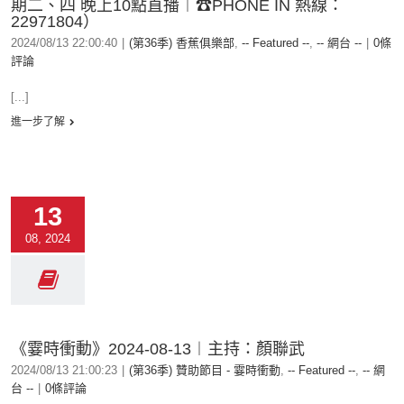
期二、四 晚上10點直播︱☎PHONE IN 熱線：
22971804）
2024/08/13 22:00:40
|
(第36季) 香蕉俱樂部
,
-- Featured --
,
-- 網台 --
|
0條
評論
[...]
進一步了解
13
08, 2024
《霎時衝動》2024-08-13︱主持：顏聯武
2024/08/13 21:00:23
|
(第36季) 贊助節目 - 霎時衝動
,
-- Featured --
,
-- 網
台 --
|
0條評論