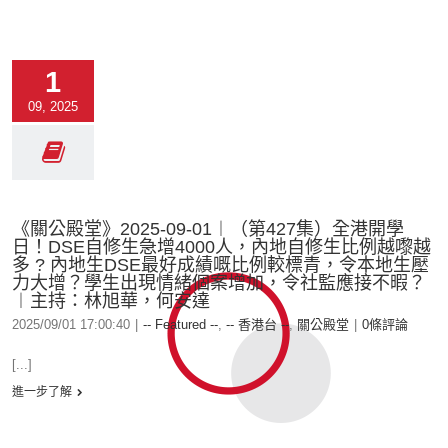
1
09, 2025
《關公殿堂》2025-09-01︱（第427集）全港開學
日！DSE自修生急增4000人，內地自修生比例越嚟越
多 ? 內地生DSE最好成績嘅比例較標青，令本地生壓
力大增？學生出現情緒個案增加，令社監應接不暇？
︱主持：林旭華，何安達
2025/09/01 17:00:40
|
-- Featured --
,
-- 香港台 --
,
關公殿堂
|
0條評論
[...]
進一步了解