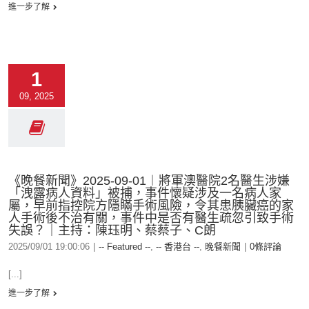
進一步了解
1
09, 2025
《晚餐新聞》2025-09-01︱將軍澳醫院2名醫生涉嫌
「洩露病人資料」被捕，事件懷疑涉及一名病人家
屬，早前指控院方隱瞞手術風險，令其患胰臟癌的家
人手術後不治有關，事件中是否有醫生疏忽引致手術
失誤？｜主持：陳珏明、蔡蔡子、C朗
2025/09/01 19:00:06
|
-- Featured --
,
-- 香港台 --
,
晚餐新聞
|
0條評論
[...]
進一步了解