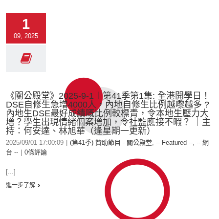
1
09, 2025
《關公殿堂》2025-9-1︱第41季第1集: 全港開學日！
DSE自修生急增4000人，內地自修生比例越嚟越多 ?
內地生DSE最好成績嘅比例較標青，令本地生壓力大
增？學生出現情緒個案增加，令社監應接不暇？ ｜主
持：何安達、林旭華（逢星期一更新）
2025/09/01 17:00:09
|
(第41季) 贊助節目 - 關公殿堂
,
-- Featured --
,
-- 網
台 --
|
0條評論
[...]
進一步了解