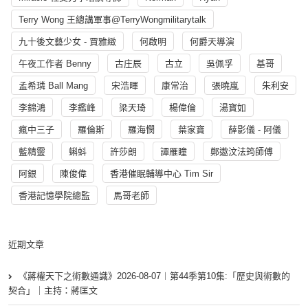
Terry Wong 王總講軍事@TerryWongmilitarytalk
九十後文藝少女 - 賈雅緻
何啟明
何爵天導演
午夜工作者 Benny
古庄辰
古立
吳佩孚
基哥
孟希璘 Ball Mang
宋浩暉
康常治
張曉嵐
朱利安
李錦鴻
李鑑峰
梁天琦
楊偉倫
湯寳如
瘋中三子
羅倫斯
羅海憫
葉家寶
薛影儀 - 阿儀
藍精靈
蝌蚪
許莎朗
譚雁瞳
鄭遨汶法筠師傅
阿銀
陳俊偉
香港催眠輔導中心 Tim Sir
香港記憶學院總監
馬哥老師
近期文章
《蔣權天下之術數通識》2026-08-07︱第44季第10集:「歴史與術數的
契合」｜主持：蔣匡文