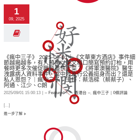
1
09, 2025
《瘋中三子》 2025-09-01｜《文華東方酒店》事件細
節越揭越多，有人預早以英文粗口簡寫預約訂枱，用
餐時更多次催促職員盡快上菜？《將軍澳醫院》醫生
洩露病人資料事件，當中涉及行公義挺身而出？還是
私人恩怨？｜瘋中三子｜主持：蔡浩樑（蔡蔡子）、
阿通、江少、C朗
2025/09/01 15:00:13
|
-- Featured --
,
-- 香港台 --
,
瘋中三子
|
0條評論
[...]
進一步了解