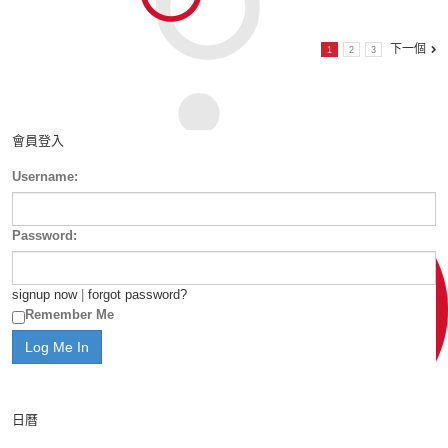
下一個
1
2
3
會員登入
Username:
Password:
signup now
|
forgot password?
Remember Me
日曆