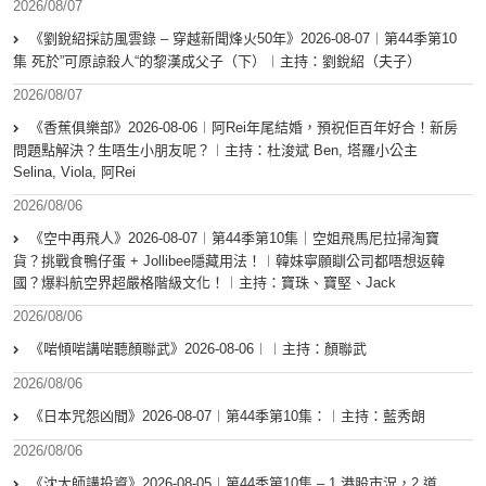
2026/08/07
《劉銳紹採訪風雲錄 – 穿越新聞烽火50年》2026-08-07︱第44季第10
集 死於”可原諒殺人“的黎漢成父子（下）︱主持：劉銳紹（夫子）
2026/08/07
《香蕉俱樂部》2026-08-06︱阿Rei年尾結婚，預祝佢百年好合！新房
問題點解決？生唔生小朋友呢？︱主持：杜浚斌 Ben, 塔羅小公主
Selina, Viola, 阿Rei
2026/08/06
《空中再飛人》2026-08-07︱第44季第10集｜空姐飛馬尼拉掃淘寶
貨？挑戰食鴨仔蛋 + Jollibee隱藏用法！︱韓妹寧願瞓公司都唔想返韓
國？爆料航空界超嚴格階級文化！︱主持：寶珠、寶堅、Jack
2026/08/06
《啱傾啱講啱聽顏聯武》2026-08-06︱︱主持：顏聯武
2026/08/06
《日本咒怨凶間》2026-08-07︱第44季第10集：︱主持：藍秀朗
2026/08/06
《沈大師講投資》2026-08-05︱第44季第10集 – 1.港股市況，2.道