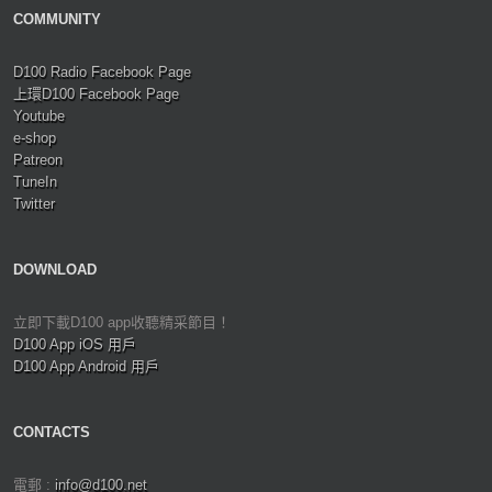
COMMUNITY
D100 Radio Facebook Page
上環D100 Facebook Page
Youtube
e-shop
Patreon
TuneIn
Twitter
DOWNLOAD
立即下載D100 app收聽精采節目！
D100 App iOS 用戶
D100 App Android 用戶
CONTACTS
電郵 :
info@d100.net