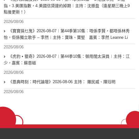
指，3.美匯指數，4.美國信貸違約掉期︱主持：沈振盈（逢星期三晚上9
點後更新！）
2026/08/06
《寶寶搞乜鬼》2026-08-07︱第44季第10集︰唔係李賢，都唔係林秀
怡，佢係獨立歌手 – 李然︱主持：寶珠、寶堅 嘉賓：李然 Leanne Li
2026/08/06
《虎豹 • 獵奇》2026-08-07︱第44季10集：御用闊太演員︱主持：江
少，嘉賓：蘇恩磁
2026/08/06
《恩典時刻：時代論壇》2026-08-06 主持： 羅民威、陳珏明
2026/08/06