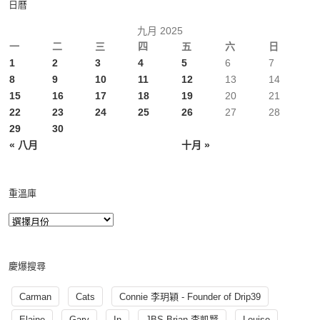
日曆
九月 2025
一
二
三
四
五
六
日
1
2
3
4
5
6
7
8
9
10
11
12
13
14
15
16
17
18
19
20
21
22
23
24
25
26
27
28
29
30
« 八月
十月 »
重溫庫
慶爆搜尋
Carman
Cats
Connie 李玥穎 - Founder of Drip39
Elaine
Gary
In
JBS Brian 李凱賢
Louise