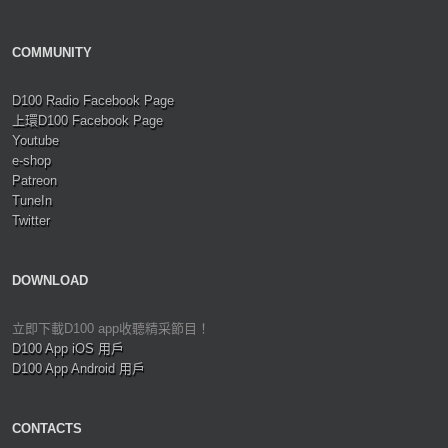
COMMUNITY
D100 Radio Facebook Page
上環D100 Facebook Page
Youtube
e-shop
Patreon
TuneIn
Twitter
DOWNLOAD
立即下載D100 app收聽精采節目！
D100 App iOS 用戶
D100 App Android 用戶
CONTACTS