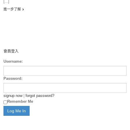
[...]
進一步了解
會員登入
Username:
Password:
signup now
|
forgot password?
Remember Me