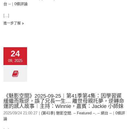
台 --
|
0條評論
[...]
進一步了解
24
09, 2025
《魅影空間》2025-09-25︱第41季第4集：因學習遲
緩繼而叛逆，誤了兄長一生… 離世母親托夢，逆轉命
運的感人故事︱主持：Winnie，嘉賓：Jackie 小師妹
2025/09/24 21:00:27
|
(第41季) 魅影空間
,
-- Featured --
,
-- 網台 --
|
0條評
論