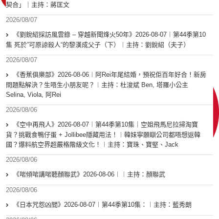
契合」｜主持：蔣匡文
2026/08/07
《劉銳紹採訪風雲錄 – 穿越新聞烽火50年》2026-08-07︱第44季第10
集 死於”可原諒殺人“的黎漢成父子（下）︱主持：劉銳紹（夫子）
2026/08/07
《香蕉俱樂部》2026-08-06︱阿Rei年尾結婚，預祝佢百年好合！新房
問題點解決？生唔生小朋友呢？︱主持：杜浚斌 Ben, 塔羅小公主
Selina, Viola, 阿Rei
2026/08/06
《空中再飛人》2026-08-07︱第44季第10集｜空姐飛馬尼拉掃淘寶
貨？挑戰食鴨仔蛋 + Jollibee隱藏用法！︱韓妹寧願瞓公司都唔想返韓
國？爆料航空界超嚴格階級文化！︱主持：寶珠、寶堅、Jack
2026/08/06
《啱傾啱講啱聽顏聯武》2026-08-06︱︱主持：顏聯武
2026/08/06
《日本咒怨凶間》2026-08-07︱第44季第10集：︱主持：藍秀朗