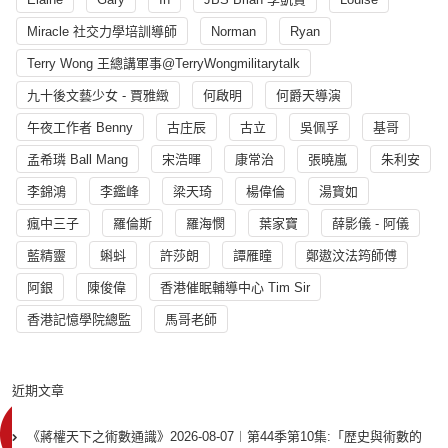
Miracle 社交力學培訓導師
Norman
Ryan
Terry Wong 王總講軍事@TerryWongmilitarytalk
九十後文藝少女 - 賈雅緻
何啟明
何爵天導演
午夜工作者 Benny
古庄辰
古立
吳佩孚
基哥
孟希璘 Ball Mang
宋浩暉
康常治
張曉嵐
朱利安
李錦鴻
李鑑峰
梁天琦
楊偉倫
湯寳如
瘋中三子
羅倫斯
羅海憫
葉家寶
薛影儀 - 阿儀
藍精靈
蝌蚪
許莎朗
譚雁瞳
鄭遨汶法筠師傅
阿銀
陳俊偉
香港催眠輔導中心 Tim Sir
香港記憶學院總監
馬哥老師
近期文章
《蔣權天下之術數通識》2026-08-07︱第44季第10集:「歴史與術數的