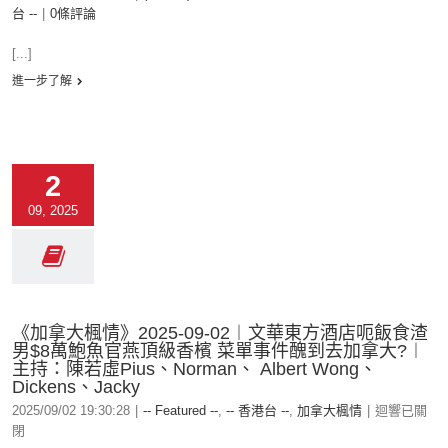
台 --
|
0條評論
[...]
進一步了解
2
09, 2025
《加拿大楓情》2025-09-02︱文華東方酒店呃飯食渣
男$8萬鮑魚官燕頂級香檳 菜單事件醜到去加拿大?︱
主持：陳若虛Pius、Norman、 Albert Wong、
Dickens、Jacky
2025/09/02 19:30:28
|
-- Featured --
,
-- 香港台 --
,
加拿大楓情
|
迴響已關
閉