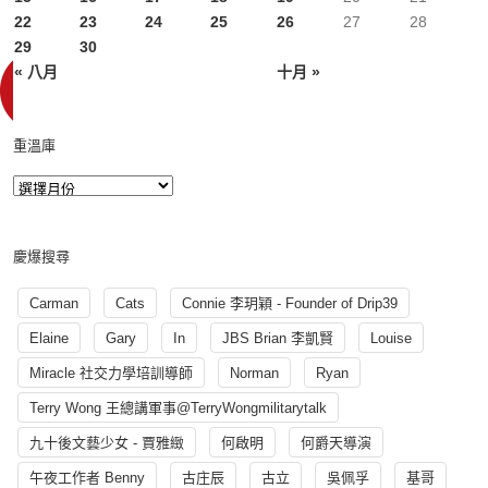
22
23
24
25
26
27
28
29
30
« 八月
十月 »
重溫庫
慶爆搜尋
Carman
Cats
Connie 李玥穎 - Founder of Drip39
Elaine
Gary
In
JBS Brian 李凱賢
Louise
Miracle 社交力學培訓導師
Norman
Ryan
Terry Wong 王總講軍事@TerryWongmilitarytalk
九十後文藝少女 - 賈雅緻
何啟明
何爵天導演
午夜工作者 Benny
古庄辰
古立
吳佩孚
基哥