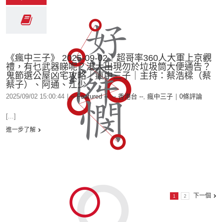
《瘋中三子》 2025-09-02｜超哥率360人大軍上京觀
禮，有乜武器睇呢？港大出現勿於垃圾筒大便通告？
鬼節選公屋凶宅攻略｜瘋中三子｜主持：蔡浩樑（蔡
蔡子）、阿通、江少
2025/09/02 15:00:44
|
-- Featured --
,
-- 香港台 --
,
瘋中三子
|
0條評論
[...]
進一步了解
下一個
1
2