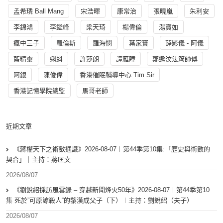
孟希璘 Ball Mang
宋浩暉
康常治
張曉嵐
朱利安
李錦鴻
李鑑峰
梁天琦
楊偉倫
湯寳如
瘋中三子
羅倫斯
羅海憫
葉家寶
薛影儀 - 阿儀
藍精靈
蝌蚪
許莎朗
譚雁瞳
鄭遨汶法筠師傅
阿銀
陳俊偉
香港催眠輔導中心 Tim Sir
香港記憶學院總監
馬哥老師
近期文章
《蔣權天下之術數通識》2026-08-07︱第44季第10集:「歴史與術數的
契合」｜主持：蔣匡文
2026/08/07
《劉銳紹採訪風雲錄 – 穿越新聞烽火50年》2026-08-07︱第44季第10
集 死於”可原諒殺人“的黎漢成父子（下）︱主持：劉銳紹（夫子）
2026/08/07