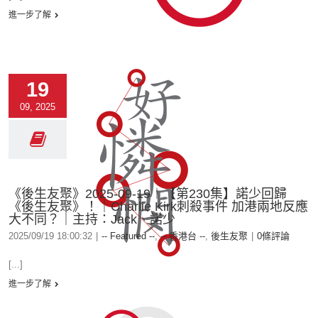
進一步了解
19
09, 2025
《後生友聚》2025-09-19︱【第230集】諾少回歸
《後生友聚》！｜Charlie Kirk刺殺事件 加港兩地反應
大不同？｜主持：Jack、諾少
2025/09/19 18:00:32
|
-- Featured --
,
-- 香港台 --
,
後生友聚
|
0條評論
[...]
進一步了解