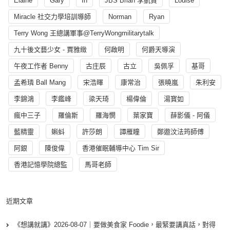
Elaine
Gary
In
JBS Brian 李凱賢
Louise
Miracle 社交力學培訓導師
Norman
Ryan
Terry Wong 王總講軍事@TerryWongmilitarytalk
九十後文藝少女 - 賈雅緻
何啟明
何爵天導演
午夜工作者 Benny
古庄辰
古立
吳佩孚
基哥
孟希璘 Ball Mang
宋浩暉
康常治
張曉嵐
朱利安
李錦鴻
李鑑峰
梁天琦
楊偉倫
湯寳如
瘋中三子
羅倫斯
羅海憫
葉家寶
薛影儀 - 阿儀
藍精靈
蝌蚪
許莎朗
譚雁瞳
鄭遨汶法筠師傅
阿銀
陳俊偉
香港催眠輔導中心 Tim Sir
香港記憶學院總監
馬哥老師
近期文章
《想講就講》2026-08-07｜要做美食家 Foodie，最緊要講真話，對得