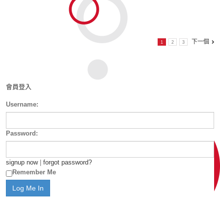
下一個
1
2
3
會員登入
Username:
Password:
signup now
|
forgot password?
Remember Me