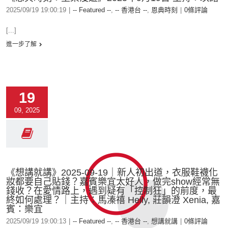
2025/09/19 19:00:19
|
-- Featured --
,
-- 香港台 --
,
恩典時刻
|
0條評論
[...]
進一步了解
19
09, 2025
《想講就講》2025-09-19｜新人初出道，衣服鞋襪化
妝都要自己貼錢？嘉賓樂宜太好人，做完show經常無
錢收？在愛情路上，遇到疑有「控制狂」的前度，最
終如何處理？｜主持：馬溱禧 Heily, 莊韻澄 Xenia, 嘉
賓：樂宜
2025/09/19 19:00:13
|
-- Featured --
,
-- 香港台 --
,
想講就講
|
0條評論