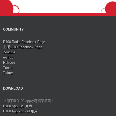
COMMUNITY
D100 Radio Facebook Page
上環D100 Facebook Page
Youtube
e-shop
Patreon
TuneIn
Twitter
DOWNLOAD
立即下載D100 app收聽精采節目！
D100 App iOS 用戶
D100 App Android 用戶