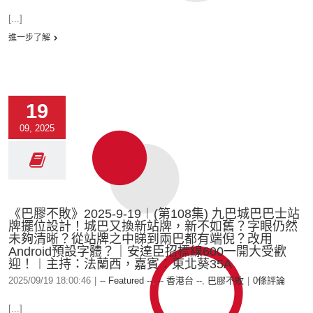
[...]
進一步了解
19
09, 2025
《巴膠不敗》2025-9-19︱(第108集) 九巴城巴巴士站
牌擺位設計！城巴又換新站牌，新不如舊？字眼仍然
未夠清晰？從站牌之中睇到兩巴都有端倪？改用
Android預設字體？｜安達臣招標線600一開大受歡
迎！︱主持：法蘭西，嘉賓︰東北葵35A
2025/09/19 18:00:46
|
-- Featured --
,
-- 香港台 --
,
巴膠不敗
|
0條評論
[...]