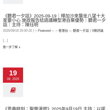
《聽君一夕話》2025-09-19｜樺加沙來襲坐八望十大
家要小心 施政報告結語講轉型港自棄優勢｜聽君一夕
話｜主持：陳珏明
2025/09/19 20:00:20
|
-- Featured --
,
-- 香港台 --
,
聽君一夕話
|
0條評論
[...]
進一步了解
19
09, 2025
《恩典時刻：聖樂漫遊》2025年9月19日 主持：以諾