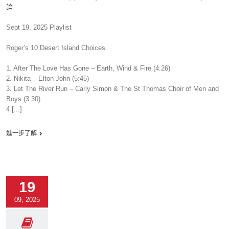
論
Sept 19, 2025 Playlist
Roger’s 10 Desert Island Choices
1. After The Love Has Gone – Earth, Wind & Fire (4:26)
2. Nikita – Elton John (5:45)
3. Let The River Run – Carly Simon & The St Thomas Choir of Men and
Boys (3:30)
4 [...]
進一步了解
19
09, 2025