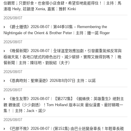
住觀眾；只要好食，也會撐小店食肆，希望佢哋能捱得住！｜主持：馬
溱禧 Heily, 莊韻澄 Xenia, 嘉賓：雅軒 Kinki
2026/08/07
《爵士鍾情》2026-08-07︱第44季10集 – Remembering the
Nightingale of the Orient & Brother Peter︱主持：鍾一諾 Roger
2026/08/07
《晚餐新聞》2026-08-07｜全球溫室效應加劇，引發嚴重氣候反常與
極端天氣！各地口號式的綠色出行、減少碳排，實際又做得到嗎？｜晚
餐新聞｜主持：陳珏明、劉銳紹（夫子）
2026/08/07
《恩典時刻：聖樂漫遊》2026年8月07日 主持：以諾
2026/08/07
《後生友聚》2026-08-07︱【第272集】《蜘蛛俠：英雄重生》絕對主
觀 觀後感（少少劇透）！Tom Holland 版本以來 最似漫畫、最好睇嘅一
集！｜主持：Jack、諾少
2026/08/07
《巴膠不敗》2026-08-07︱(第151集) 由巴士迷變身車長！年輕車長親