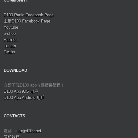
COMMUNITY
D100 Radio Facebook Page
上環D100 Facebook Page
Youtube
e-shop
Patreon
TuneIn
Twitter
DOWNLOAD
立即下載D100 app收聽精采節目！
D100 App iOS 用戶
D100 App Android 用戶
CONTACTS
電郵 :
info@d100.net
關於我們