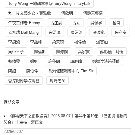
Terry Wong 王總講軍事@TerryWongmilitarytalk
九十後文藝少女 - 賈雅緻
何啟明
何爵天導演
午夜工作者 Benny
古庄辰
古立
吳佩孚
基哥
孟希璘 Ball Mang
宋浩暉
康常治
張曉嵐
朱利安
李錦鴻
李鑑峰
梁天琦
楊偉倫
湯寳如
瘋中三子
羅倫斯
羅海憫
葉家寶
薛影儀 - 阿儀
藍精靈
蝌蚪
許莎朗
譚雁瞳
鄭遨汶法筠師傅
阿銀
陳俊偉
香港催眠輔導中心 Tim Sir
香港記憶學院總監
馬哥老師
近期文章
《蔣權天下之術數通識》2026-08-07︱第44季第10集:「歴史與術數的
契合」｜主持：蔣匡文
2026/08/07