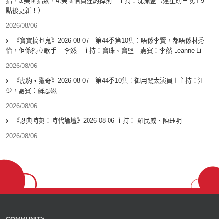
指，3.美匯指數，4.美國信貸違約掉期︱主持：沈振盈（逢星期三晚上9
點後更新！）
2026/08/06
《寶寶搞乜鬼》2026-08-07︱第44季第10集︰唔係李賢，都唔係林秀
怡，佢係獨立歌手 – 李然︱主持：寶珠、寶堅 嘉賓：李然 Leanne Li
2026/08/06
《虎豹 • 獵奇》2026-08-07︱第44季10集：御用闊太演員︱主持：江
少，嘉賓：蘇恩磁
2026/08/06
《恩典時刻：時代論壇》2026-08-06 主持： 羅民威、陳珏明
2026/08/06