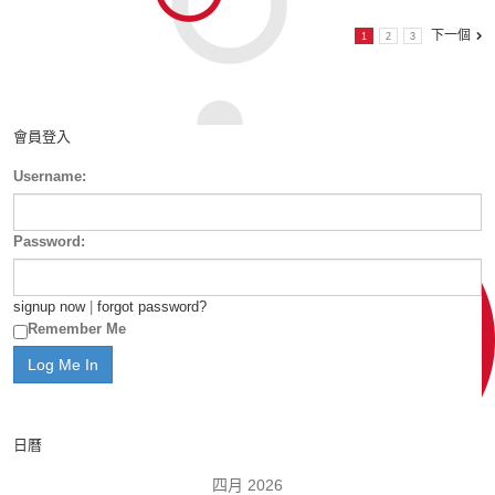
下一個
1
2
3
會員登入
Username:
Password:
signup now
|
forgot password?
Remember Me
日曆
四月 2026