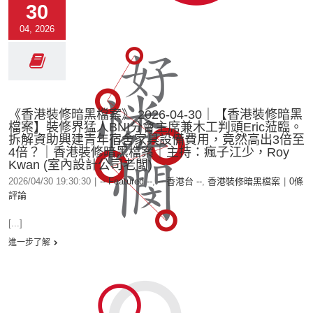
30
04, 2026
《香港裝修暗黑檔案》 2026-04-30｜【香港裝修暗黑
檔案】裝修界猛人BNI分會主席兼木工判頭Eric蒞臨。
拆解資助興建青年宿舍家具設備費用，竟然高出3倍至
4倍？｜香港裝修暗黑檔案｜主持：瘋子江少，Roy
Kwan (室內設計公司老闆)
2026/04/30 19:30:30
|
-- Featured --
,
-- 香港台 --
,
香港裝修暗黑檔案
|
0條
評論
[...]
進一步了解