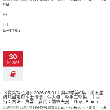
評論
Ral
[...]
進一步了解
30
04, 2026
《寶寶搞乜鬼》2026-05-01︱第43季第9集︰將五星
級嘅甜蜜與本士情懷，注入每一粒手工堅果！︱主
持：寶珠、寶堅 嘉賓：兩蚊夫妻 – Roy , Elaine
2026/04/30 21:00:43
|
(第43季) 寶寶搞乜鬼
,
-- Featured --
,
-- 網台 --
|
0條