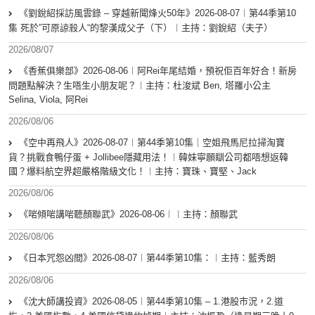
《劉銳紹採訪風雲錄 – 穿越新聞烽火50年》2026-08-07︱第44季第10
集 死於”可原諒殺人“的黎漢成父子（下）︱主持：劉銳紹（夫子）
2026/08/07
《香蕉俱樂部》2026-08-06︱阿Rei年尾結婚，預祝佢百年好合！新房
問題點解決？生唔生小朋友呢？︱主持：杜浚斌 Ben, 塔羅小公主
Selina, Viola, 阿Rei
2026/08/06
《空中再飛人》2026-08-07︱第44季第10集｜空姐飛馬尼拉掃淘寶
貨？挑戰食鴨仔蛋 + Jollibee隱藏用法！︱韓妹寧願瞓公司都唔想返韓
國？爆料航空界超嚴格階級文化！︱主持：寶珠、寶堅、Jack
2026/08/06
《啱傾啱講啱聽顏聯武》2026-08-06︱︱主持：顏聯武
2026/08/06
《日本咒怨凶間》2026-08-07︱第44季第10集：︱主持：藍秀朗
2026/08/06
《沈大師講投資》2026-08-05︱第44季第10集 – 1.港股市況，2.道