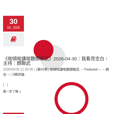
30
04, 2026
《啱傾啱講啱聽顏聯武》2026-04-30︱我看見空白︱
主持：顏聯武
2026/04/30 21:00:05
|
(第43季) 啱傾啱講啱聽顏聯武
,
-- Featured --
,
-- 網
台 --
|
0條評論
[...]
進一步了解