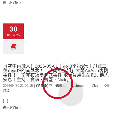
進一步了解
30
04, 2026
《空中再飛人》2026-05-01︱第43季第9集｜飛往三
藩市航班的喜與悲！｜「南航空姐」大鬧AirAsia客機
事件！｜南非布須曼洞穴事件 飛行員用生命幫助他人
安息︱主持：寶珠、寶堅、Nicky
2026/04/30 21:00:15
|
(第43季) 空中再飛人
,
-- Featured --
,
-- 網台 --
|
0條
評論
[...]
進一步了解