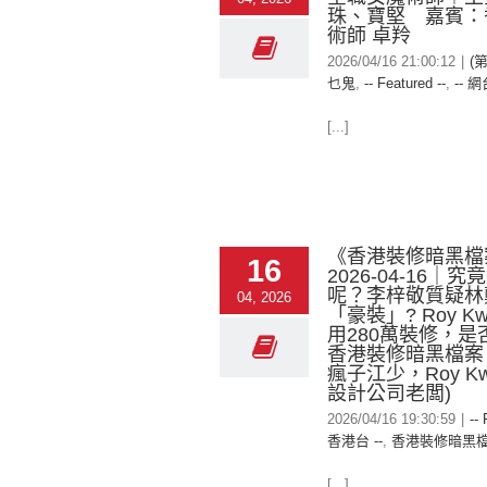
珠、寶堅 嘉賓：
術師 卓羚
2026/04/16 21:00:12
|
(
乜鬼
,
-- Featured --
,
-- 網
[...]
《香港裝修暗黑檔
16
2026-04-16｜
呢？李梓敬質疑林
04, 2026
「豪裝」? Roy K
用280萬裝修，是
香港裝修暗黑檔案
瘋子江少，Roy Kw
設計公司老闆)
2026/04/16 19:30:59
|
--
香港台 --
,
香港裝修暗黑
[...]