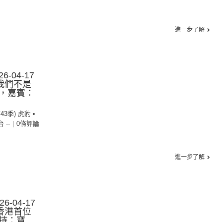
進一步了解
6-04-17
我們不是
，嘉賓：
43季) 虎豹 •
台 --
|
0條評論
進一步了解
-04-17
香港首位
持：寶