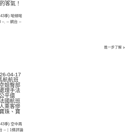
真誠的客氣！
第43季) 啱傾啱
 --
,
-- 網台 --
進一步了解
-04-17
馬航航班
空姐臀部
處理手法
公平還
法國航班
人乘客慘
寶珠、寶
第43季) 空中再
台 --
|
1條評論