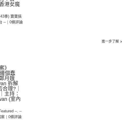
香港女魔
第43季) 寶寶搞
台 --
|
0條評論
進一步了解
案》
究竟邊個蠢
鄭月娥
wan 拆解
否合理?｜
｜主持：
an (室內
 Featured --
,
--
檔案
|
0條評論