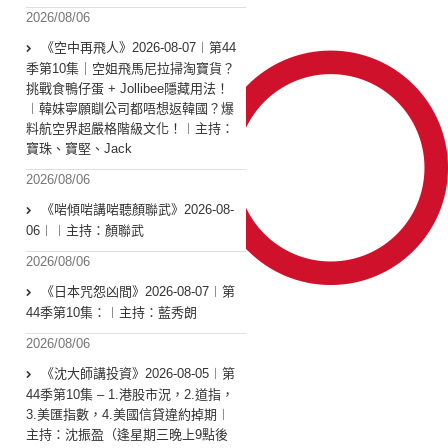
2026/08/06
《空中再飛人》2026-08-07︱第44
季第10集｜空姐飛馬尼拉掃淘寶貨？
挑戰食鴨仔蛋 + Jollibee隱藏用法！
︱韓妹寧願瞓公司都唔想返韓國？爆
料航空界超嚴格階級文化！︱主持：
寶珠、寶堅、Jack
2026/08/06
《啱傾啱講啱聽顏聯武》2026-08-
06︱︱主持：顏聯武
2026/08/06
《日本咒怨凶間》2026-08-07︱第
44季第10集：︱主持：藍秀朗
2026/08/06
《沈大師講投資》2026-08-05︱第
44季第10集 – 1.港股市況，2.道指，
3.美匯指數，4.美國信貸違約掉期︱
主持：沈振盈（逢星期三晚上9點後