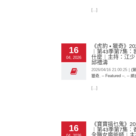
[...]
《虎豹 • 獵奇》202
16
︱第43季第7集：
什麼︱主持：江少
04, 2026
邱禮濤
2026/04/16 21:00:25
|
(第
獵奇
,
-- Featured --
,
-- 網
[...]
《寶寶搞乜鬼》2026
16
︱第43季第7集︰
全職女魔術師︱主
04, 2026