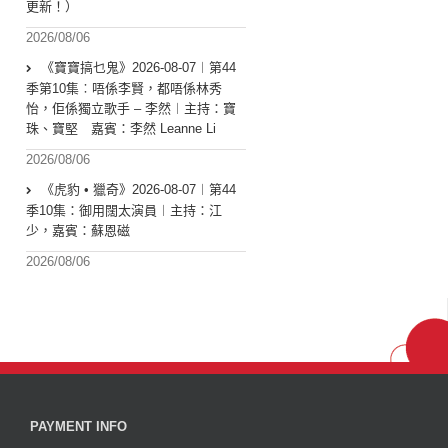
更新！）
2026/08/06
《寶寶搞乜鬼》2026-08-07︱第44
季第10集︰唔係李賢，都唔係林秀
怡，佢係獨立歌手 – 李然︱主持：寶
珠、寶堅 嘉賓：李然 Leanne Li
2026/08/06
《虎豹 • 獵奇》2026-08-07︱第44
季10集：御用闊太演員︱主持：江
少，嘉賓：蘇恩磁
2026/08/06
PAYMENT INFO