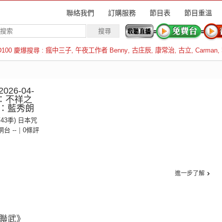
聯絡我們
訂購服務
節目表
節目重溫
D100 慶爆搜尋 :
瘋中三子
,
午夜工作者 Benny
,
古庄辰
,
康常治
,
古立
,
Carman
,
羅倫斯
26-04-
集：不祥之
：藍秀朗
第43季) 日本咒
 網台 --
|
0條評
進一步了解
聯武》