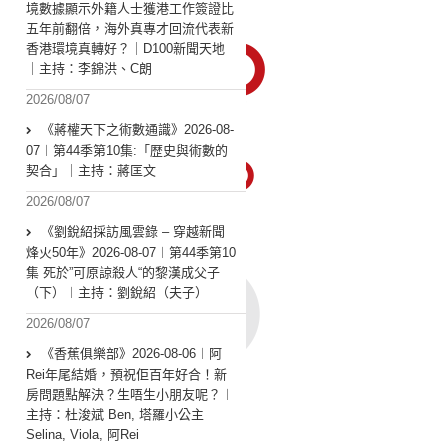
境數據顯示外籍人士獲港工作簽證比
五年前翻倍，海外真專才回流代表新
香港環境真轉好？｜D100新聞天地
｜主持：李錦洪、C朗
2026/08/07
《蔣權天下之術數通識》2026-08-
07︱第44季第10集:「歴史與術數的
契合」｜主持：蔣匡文
2026/08/07
《劉銳紹採訪風雲錄 – 穿越新聞
烽火50年》2026-08-07︱第44季第10
集 死於”可原諒殺人“的黎漢成父子
（下）︱主持：劉銳紹（夫子）
2026/08/07
《香蕉俱樂部》2026-08-06︱阿
Rei年尾結婚，預祝佢百年好合！新
房問題點解決？生唔生小朋友呢？︱
主持：杜浚斌 Ben, 塔羅小公主
Selina, Viola, 阿Rei