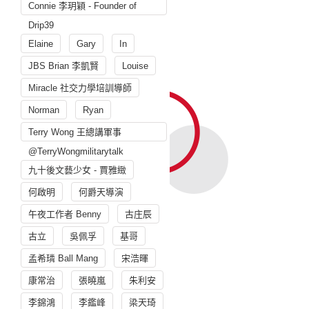
Connie 李玥穎 - Founder of
Drip39
Elaine
Gary
In
JBS Brian 李凱賢
Louise
Miracle 社交力學培訓導師
Norman
Ryan
Terry Wong 王總講軍事
@TerryWongmilitarytalk
九十後文藝少女 - 賈雅緻
何啟明
何爵天導演
午夜工作者 Benny
古庄辰
古立
吳佩孚
基哥
孟希璘 Ball Mang
宋浩暉
康常治
張曉嵐
朱利安
李錦鴻
李鑑峰
梁天琦