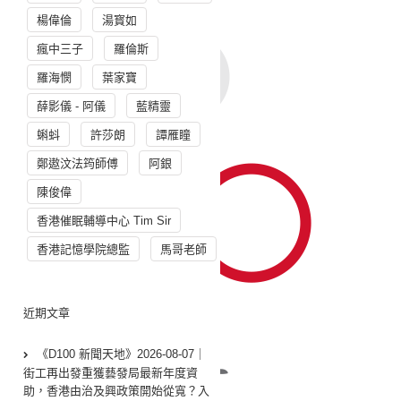
楊偉倫
湯寳如
瘋中三子
羅倫斯
羅海憫
葉家寶
薛影儀 - 阿儀
藍精靈
蝌蚪
許莎朗
譚雁瞳
鄭遨汶法筠師傅
阿銀
陳俊偉
香港催眠輔導中心 Tim Sir
香港記憶學院總監
馬哥老師
近期文章
《D100 新聞天地》2026-08-07｜
街工再出發重獲藝發局最新年度資
助，香港由治及興政策開始從寬？入