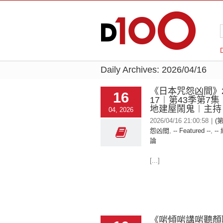
Daily Archives:
2026/04/16
《日本咒怨凶間》20
16
17︱第43季第7
地建屋鬧鬼︱主持
04, 2026
2026/04/16 21:00:58
|
(
怨凶間
,
-- Featured --
,
--
論
[...]
《啱傾啱講啱聽顏