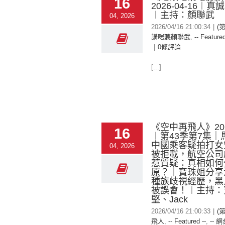
16
2026-04-16︱
︱主持：顏聯武
04, 2026
2026/04/16 21:00:34
|
(
講啱聽顏聯武
,
-- Featured
|
0條評論
[...]
《空中再飛人》2026
16
︱第43季第7集｜
中國乘客疑拍打女
04, 2026
被拒載，航空公司
惹質疑：真相如何
原？｜寶珠姐分享
種族歧視經歷，黑
被誤會！︱主持：
堅、Jack
2026/04/16 21:00:33
|
(
飛人
,
-- Featured --
,
-- 網