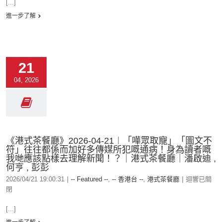
[...]
進一步了解
21
04, 2026
《港式茶餐廳》2026-04-21︱「嘩眾取寵」「圖文不
符」往往都係而加好多傳媒所犯嘅通病！身為讀者嘅
我哋應該點樣去理解新聞！？｜港式茶餐廳｜潘啟迪 ,
何亨 , 彭彭
2026/04/21 19:00:31
|
-- Featured --
,
-- 香港台 --
,
港式茶餐廳
|
迴響已關
閉
[...]