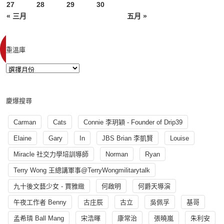
27
28
29
30
« 三月
五月 »
重溫庫
慶爆搜尋
Carman
Cats
Connie 李玥穎 - Founder of Drip39
Elaine
Gary
In
JBS Brian 李凱賢
Louise
Miracle 社交力學培訓導師
Norman
Ryan
Terry Wong 王總講軍事@TerryWongmilitarytalk
九十後文藝少女 - 賈雅緻
何啟明
何爵天導演
午夜工作者 Benny
古庄辰
古立
吳佩孚
基哥
孟希璘 Ball Mang
宋浩暉
康常治
張曉嵐
朱利安