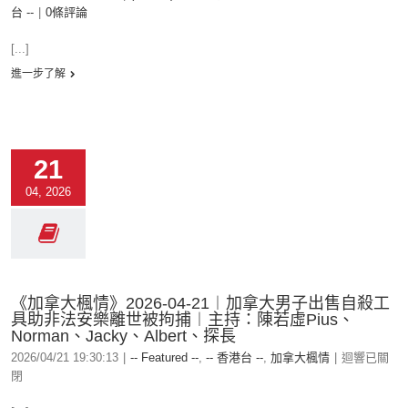
台 --
|
0條評論
[...]
進一步了解
21
04, 2026
《加拿大楓情》2026-04-21︱加拿大男子出售自殺工
具助非法安樂離世被拘捕︱主持：陳若虛Pius、
Norman、Jacky、Albert、探長
2026/04/21 19:30:13
|
-- Featured --
,
-- 香港台 --
,
加拿大楓情
|
迴響已關
閉