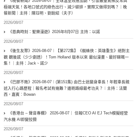
《晚餐新聞》2026-08-07｜全球溫室效應加劇，引發嚴重氣候反常與
極端天氣！各地口號式的綠色出行、減少碳排，實際又做得到嗎？｜晚
餐新聞｜主持：陳珏明、劉銳紹（夫子）
2026/08/07
《恩典時刻：聖樂漫遊》2026年8月07日 主持：以諾
2026/08/07
《後生友聚》2026-08-07︱【第272集】《蜘蛛俠：英雄重生》絕對主
觀 觀後感（少少劇透）！Tom Holland 版本以來 最似漫畫、最好睇嘅一
集！｜主持：Jack、諾少
2026/08/07
《巴膠不敗》2026-08-07︱(第151集) 由巴士迷變身車長！年輕車長親
述入行心路歷程｜報名考試有幾難？邊啲路線最考功夫？︱主持：法蘭
西，嘉賓︰Bowan
2026/08/07
《香港台 – 聲音專欄》 2026-08-07｜ 信報CEO AI EJ Tech模擬經營
汽水機 AI即變狡猾
2026/08/07