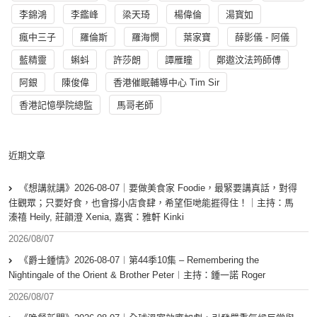
李錦鴻
李鑑峰
梁天琦
楊偉倫
湯寳如
瘋中三子
羅倫斯
羅海憫
葉家寶
薛影儀 - 阿儀
藍精靈
蝌蚪
許莎朗
譚雁瞳
鄭遨汶法筠師傅
阿銀
陳俊偉
香港催眠輔導中心 Tim Sir
香港記憶學院總監
馬哥老師
近期文章
《想講就講》2026-08-07｜要做美食家 Foodie，最緊要講真話，對得
住觀眾；只要好食，也會撐小店食肆，希望佢哋能捱得住！｜主持：馬
溱禧 Heily, 莊韻澄 Xenia, 嘉賓：雅軒 Kinki
2026/08/07
《爵士鍾情》2026-08-07︱第44季10集 – Remembering the
Nightingale of the Orient & Brother Peter︱主持：鍾一諾 Roger
2026/08/07