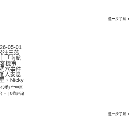
進一步了解
-05-01
飛往三藩
｜「南航
ia客機事
洞穴事件
他人安息
、Nicky
第43季) 空中再
台 --
|
0條評論
進一步了解