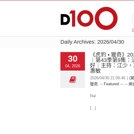
Daily Archives:
2026/04/30
《虎豹 • 獵奇》202
30
︱第43季第9集：
好︱主持：江少，
04, 2026
惠敏
2026/04/30 21:00:46
|
(第
獵奇
,
-- Featured --
,
-- 網
Ral
[...]