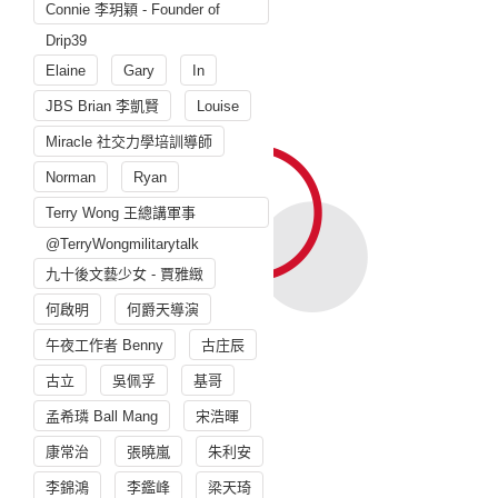
Connie 李玥穎 - Founder of
Drip39
Elaine
Gary
In
JBS Brian 李凱賢
Louise
Miracle 社交力學培訓導師
Norman
Ryan
Terry Wong 王總講軍事
@TerryWongmilitarytalk
九十後文藝少女 - 賈雅緻
何啟明
何爵天導演
午夜工作者 Benny
古庄辰
古立
吳佩孚
基哥
孟希璘 Ball Mang
宋浩暉
康常治
張曉嵐
朱利安
李錦鴻
李鑑峰
梁天琦