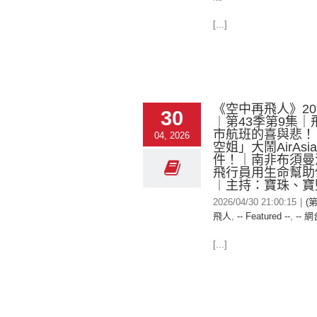
[...]
《空中再飛人》2026
30
︱第43季第9集｜
市航班的喜與悲！
04, 2026
空姐」大鬧AirAs
件！｜南非布須曼
飛行員用生命幫助
︱主持：寶珠、寶堅
2026/04/30 21:00:15
|
(
飛人
,
-- Featured --
,
-- 網
[...]