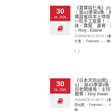
《寶寶搞乜鬼》2026
30
︱第43季第9集︰
嘅甜蜜與本士情懷
04, 2026
一粒手工堅果！︱
珠、寶堅 嘉賓：
– Roy , Elaine
2026/04/30 21:00:43
|
(
乜鬼
,
-- Featured --
,
-- 網
[...]
《日本咒怨凶間》20
30
01︱第43季第9
司老闆撞鬼︱主持
04, 2026
嘉賓：Roy Kwan
2026/04/30 21:00:17
|
(
怨凶間
,
-- Featured --
,
--
論