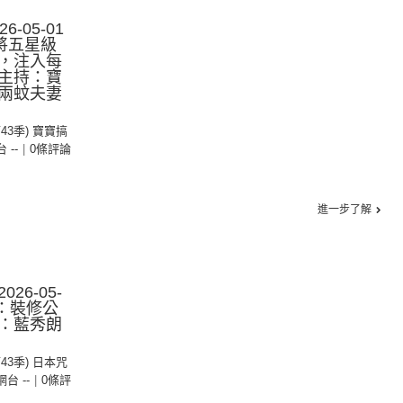
-05-01
將五星級
，注入每
主持：寶
兩蚊夫妻
第43季) 寶寶搞
台 --
|
0條評論
進一步了解
26-05-
集：裝修公
：藍秀朗
第43季) 日本咒
 網台 --
|
0條評