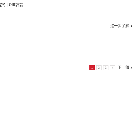
檔案
|
0條評論
進一步了解
下一個
1
2
3
4