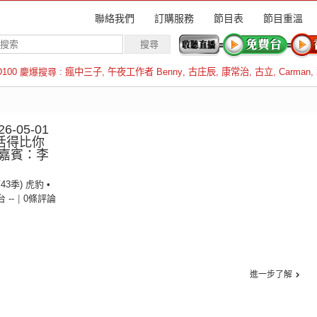
聯絡我們
訂購服務
節目表
節目重溫
D100 慶爆搜尋 :
瘋中三子
,
午夜工作者 Benny
,
古庄辰
,
康常治
,
古立
,
Carman
,
羅倫斯
6-05-01
活得比你
嘉賓：李
43季) 虎豹 •
台 --
|
0條評論
進一步了解