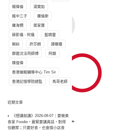
楊偉倫
湯寳如
瘋中三子
羅倫斯
羅海憫
葉家寶
薛影儀 - 阿儀
藍精靈
蝌蚪
許莎朗
譚雁瞳
鄭遨汶法筠師傅
阿銀
陳俊偉
香港催眠輔導中心 Tim Sir
香港記憶學院總監
馬哥老師
近期文章
《想講就講》2026-08-07｜要做美
食家 Foodie，最緊要講真話，對得
住觀眾；只要好食，也會撐小店食