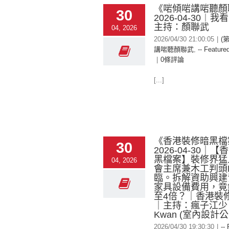
《啱傾啱講啱聽顏
30
2026-04-30︱
主持：顏聯武
04, 2026
2026/04/30 21:00:05
|
(
講啱聽顏聯武
,
-- Featured
|
0條評論
[...]
《香港裝修暗黑檔
30
2026-04-30｜
黑檔案】裝修界猛人
04, 2026
會主席兼木工判頭E
臨。拆解資助興建
家具設備費用，竟
至4倍？｜香港裝
｜主持：瘋子江少，
Kwan (室內設計
2026/04/30 19:30:30
|
--