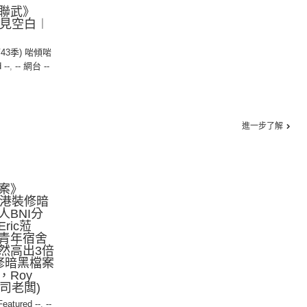
聯武》
我看見空白︱
第43季) 啱傾啱
 --
,
-- 網台 --
進一步了解
案》
【香港裝修暗
BNI分
ric蒞
青年宿舍
然高出3倍
修暗黑檔案
Roy
公司老闆)
 Featured --
,
--