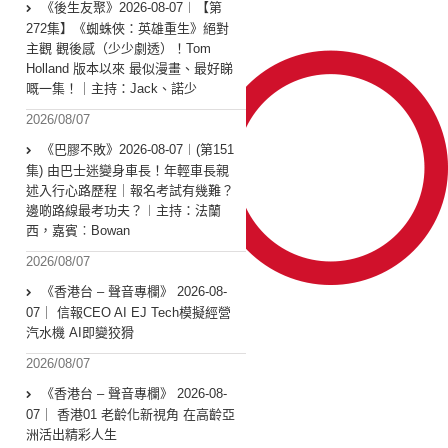
《後生友聚》2026-08-07︱【第
272集】《蜘蛛俠：英雄重生》絕對
主觀 觀後感（少少劇透）！Tom
Holland 版本以來 最似漫畫、最好睇
嘅一集！｜主持：Jack、諾少
2026/08/07
《巴膠不敗》2026-08-07︱(第151
集) 由巴士迷變身車長！年輕車長親
述入行心路歷程｜報名考試有幾難？
邊啲路線最考功夫？︱主持：法蘭
西，嘉賓︰Bowan
2026/08/07
《香港台 – 聲音專欄》 2026-08-
07｜ 信報CEO AI EJ Tech模擬經營
汽水機 AI即變狡猾
2026/08/07
《香港台 – 聲音專欄》 2026-08-
07｜ 香港01 老齡化新視角 在高齡亞
洲活出精彩人生