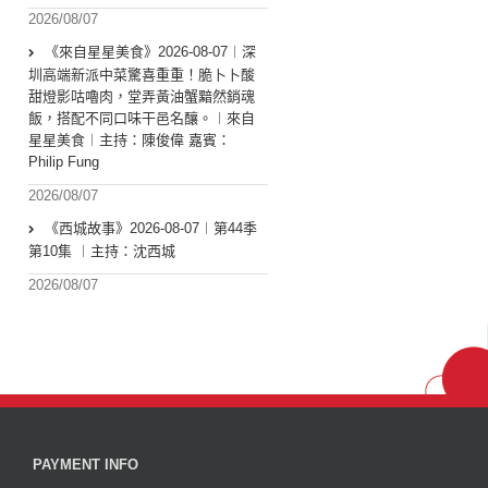
2026/08/07
《來自星星美食》2026-08-07︱深
圳高端新派中菜驚喜重重！脆卜卜酸
甜燈影咕嚕肉，堂弄黃油蟹黯然銷魂
飯，搭配不同口味干邑名釀。︱來自
星星美食︱主持：陳俊偉 嘉賓：
Philip Fung
2026/08/07
《西城故事》2026-08-07︱第44季
第10集 ︱主持：沈西城
2026/08/07
PAYMENT INFO