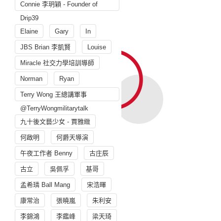
Connie 李玥穎 - Founder of
Drip39
Elaine
Gary
In
JBS Brian 李凱賢
Louise
Miracle 社交力學培訓導師
Norman
Ryan
Terry Wong 王總講軍事
@TerryWongmilitarytalk
九十後文藝少女 - 賈雅緻
何啟明
何爵天導演
午夜工作者 Benny
古庄辰
古立
吳佩孚
基哥
孟希璘 Ball Mang
宋浩暉
康常治
張曉嵐
朱利安
李錦鴻
李鑑峰
梁天琦