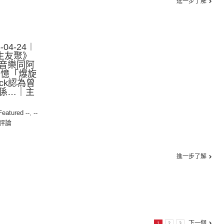
進一步了解
04-24︱
生友聚》
音樂同阿
回憶「爆旋
ck認為曾
係…｜主
 Featured --
,
--
評論
進一步了解
下一個
1
2
3