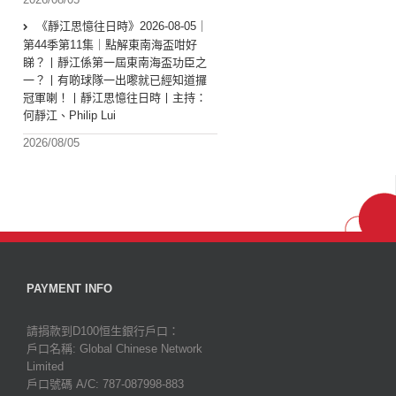
《靜江思憶往日時》2026-08-05｜
第44季第11集｜點解東南海盃咁好
睇？丨靜江係第一屆東南海盃功臣之
一？丨有啲球隊一出嚟就已經知道攞
冠軍喇！丨靜江思憶往日時丨主持：
何靜江、Philip Lui
2026/08/05
PAYMENT INFO
請捐款到D100恒生銀行戶口：
戶口名稱: Global Chinese Network
Limited
戶口號碼 A/C: 787-087998-883