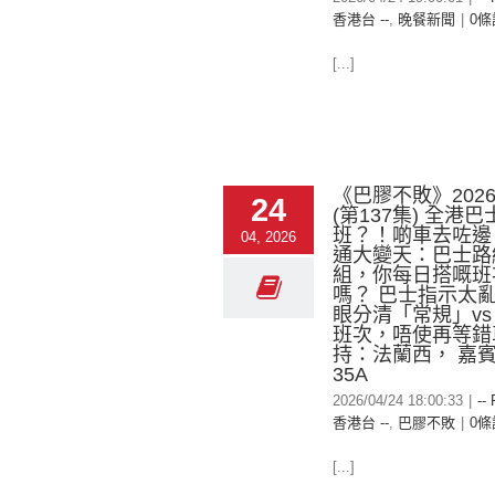
香港台 --
,
晚餐新聞
|
0條
[...]
《巴膠不敗》2026-
24
(第137集) 全港
班？！啲車去咗邊
04, 2026
通大變天：巴士路
組，你每日搭嘅班
嗎？ 巴士指示太
眼分清「常規」v
班次，唔使再等錯
持：法蘭西， 嘉
35A
2026/04/24 18:00:33
|
--
香港台 --
,
巴膠不敗
|
0條
[...]