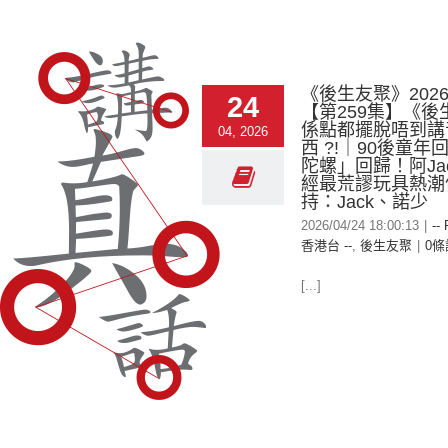
《後生友聚》2026-
24
【第259集】《後
係點都擺脫唔到講
04, 2026
西 ?!｜90後童年
陀螺」回歸！阿Ja
經最荒謬玩具熱潮
持：Jack、諾少
2026/04/24 18:00:13
|
--
香港台 --
,
後生友聚
|
0條
[...]