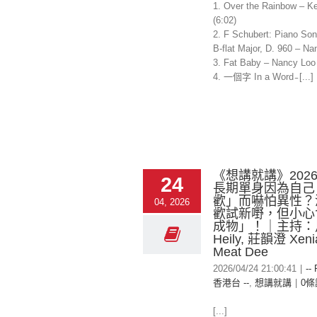
1. Over the Rainbow – Kei
(6:02)
2. F Schubert: Piano Son
B-flat Major, D. 960 – N
3. Fat Baby – Nancy Loo 
4. 一個字 In a Word ̵ [...]
《想講就講》2026-
24
長期單身因為自己
歡」而嚇怕異性？
04, 2026
歡試新嘢，但小心
成物」！｜主持：
Heily, 莊韻澄 Xen
Meat Dee
2026/04/24 21:00:41
|
--
香港台 --
,
想講就講
|
0條
[...]