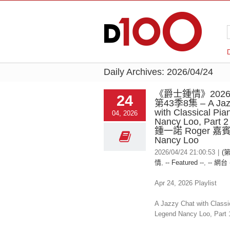
Daily Archives:
2026/04/24
《爵士鍾情》2026-
24
第43季8集 – A Jaz
with Classical Pi
04, 2026
Nancy Loo, Par
鍾一諾 Roger 
Nancy Loo
2026/04/24 21:00:53
|
(
情
,
-- Featured --
,
-- 網台 
Apr 24, 2026 Playlist
A Jazzy Chat with Classi
Legend Nancy Loo, Part 