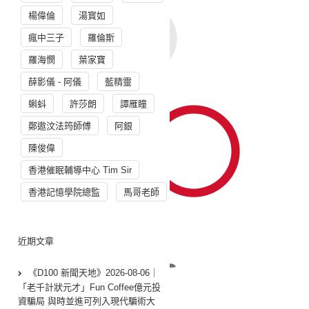
楊偉倫
湯寳如
瘋中三子
羅倫斯
羅海憫
葉家寶
薛影儀 - 阿儀
藍精靈
蝌蚪
許莎朗
譚雁瞳
鄭遨汶法筠師傅
阿銀
陳俊偉
香港催眠輔導中心 Tim Sir
香港記憶學院總監
馬哥老師
近期文章
《D100 新聞天地》2026-08-06｜
「老千計狀元才」Fun Coffee億元投
資騙局 與時並進可列入現代騙術大