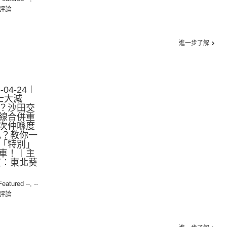
評論
進一步了解
04-24︱
巴士大減
？沙田交
線合併重
次仲喺度
亂？教你一
s「特別」
車！︱主
賓︰東北葵
 Featured --
,
--
評論