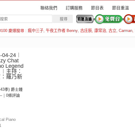
聯絡我們
訂購服務
節目表
節目重溫
D100 慶爆搜尋 :
瘋中三子
,
午夜工作者 Benny
,
古庄辰
,
康常治
,
古立
,
Carman
,
羅倫斯
04-24︱
zy Chat
ano Legend
t 2 ︱主持：
嘉賓：羅乃新
第43季) 爵士鍾
--
|
0條評論
cal Piano
1