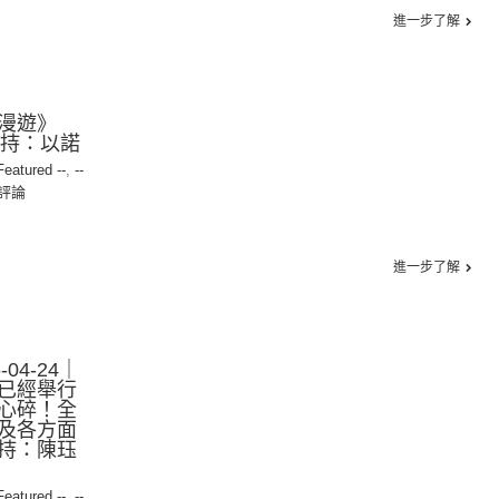
進一步了解
漫遊》
 主持：以諾
 Featured --
,
--
評論
進一步了解
04-24｜
已經舉行
心碎！全
及各方面
持：陳珏
 Featured --
,
--