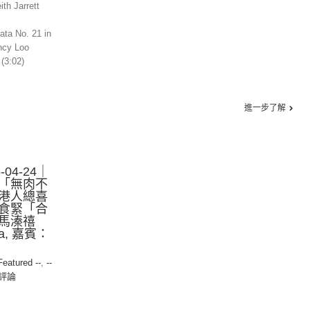
th Jarrett
ata No. 21 in
ancy Loo
(3:02)
進一步了解
04-24｜
「無肉不
港人總喜
食緊「合
馬溱禧
ia, 嘉賓：
 Featured --
,
--
評論