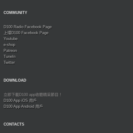
COMMUNITY
D100 Radio Facebook Page
上環D100 Facebook Page
Youtube
e-shop
Patreon
TuneIn
Twitter
DOWNLOAD
立即下載D100 app收聽精采節目！
D100 App iOS 用戶
D100 App Android 用戶
CONTACTS