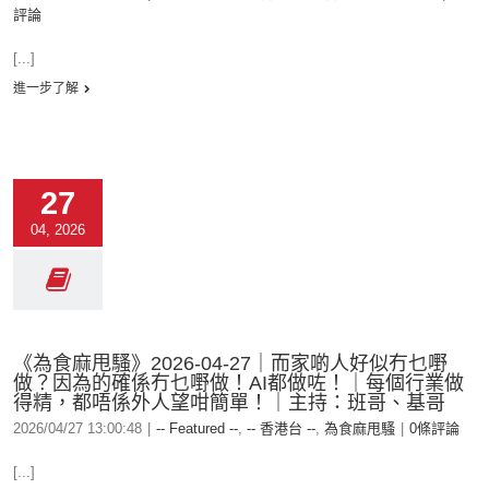
評論
[...]
進一步了解
27
04, 2026
《為食麻甩騷》2026-04-27｜而家啲人好似冇乜嘢
做？因為的確係冇乜嘢做！AI都做咗！｜每個行業做
得精，都唔係外人望咁簡單！｜主持：班哥、基哥
2026/04/27 13:00:48
|
-- Featured --
,
-- 香港台 --
,
為食麻甩騷
|
0條評論
[...]