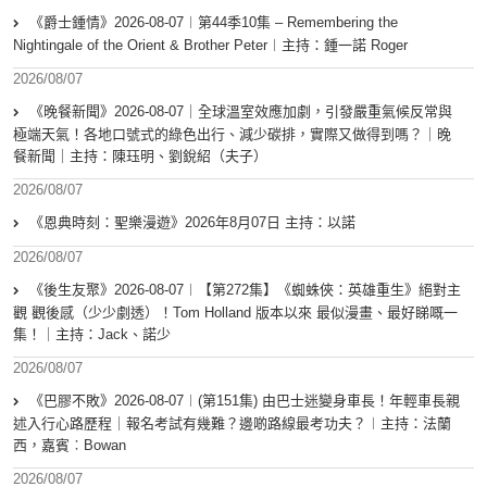
《爵士鍾情》2026-08-07︱第44季10集 – Remembering the
Nightingale of the Orient & Brother Peter︱主持：鍾一諾 Roger
2026/08/07
《晚餐新聞》2026-08-07｜全球溫室效應加劇，引發嚴重氣候反常與
極端天氣！各地口號式的綠色出行、減少碳排，實際又做得到嗎？｜晚
餐新聞｜主持：陳珏明、劉銳紹（夫子）
2026/08/07
《恩典時刻：聖樂漫遊》2026年8月07日 主持：以諾
2026/08/07
《後生友聚》2026-08-07︱【第272集】《蜘蛛俠：英雄重生》絕對主
觀 觀後感（少少劇透）！Tom Holland 版本以來 最似漫畫、最好睇嘅一
集！｜主持：Jack、諾少
2026/08/07
《巴膠不敗》2026-08-07︱(第151集) 由巴士迷變身車長！年輕車長親
述入行心路歷程｜報名考試有幾難？邊啲路線最考功夫？︱主持：法蘭
西，嘉賓︰Bowan
2026/08/07