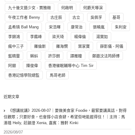
九十後文藝少女 - 賈雅緻
何啟明
何爵天導演
午夜工作者 Benny
古庄辰
古立
吳佩孚
基哥
孟希璘 Ball Mang
宋浩暉
康常治
張曉嵐
朱利安
李錦鴻
李鑑峰
梁天琦
楊偉倫
湯寳如
瘋中三子
羅倫斯
羅海憫
葉家寶
薛影儀 - 阿儀
藍精靈
蝌蚪
許莎朗
譚雁瞳
鄭遨汶法筠師傅
阿銀
陳俊偉
香港催眠輔導中心 Tim Sir
香港記憶學院總監
馬哥老師
近期文章
《想講就講》2026-08-07｜要做美食家 Foodie，最緊要講真話，對得
住觀眾；只要好食，也會撐小店食肆，希望佢哋能捱得住！｜主持：馬
溱禧 Heily, 莊韻澄 Xenia, 嘉賓：雅軒 Kinki
2026/08/07