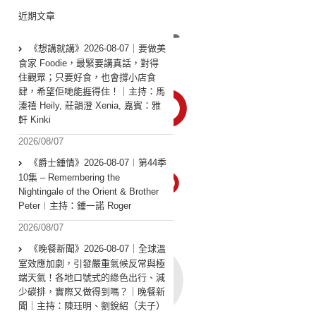
近期文章
《想講就講》2026-08-07｜要做美
食家 Foodie，最緊要講真話，對得
住觀眾；只要好食，也會撐小店食
肆，希望佢哋能捱得住！｜主持：馬
溱禧 Heily, 莊韻澄 Xenia, 嘉賓：雅
軒 Kinki
2026/08/07
《爵士鍾情》2026-08-07︱第44季
10集 – Remembering the
Nightingale of the Orient & Brother
Peter︱主持：鍾一諾 Roger
2026/08/07
《晚餐新聞》2026-08-07｜全球溫
室效應加劇，引發嚴重氣候反常與極
端天氣！各地口號式的綠色出行、減
少碳排，實際又做得到嗎？｜晚餐新
聞｜主持：陳珏明、劉銳紹（夫子）