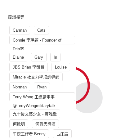
慶爆搜尋
Carman
Cats
Connie 李玥穎 - Founder of
Drip39
Elaine
Gary
In
JBS Brian 李凱賢
Louise
Miracle 社交力學培訓導師
Norman
Ryan
Terry Wong 王總講軍事
@TerryWongmilitarytalk
九十後文藝少女 - 賈雅緻
何啟明
何爵天導演
午夜工作者 Benny
古庄辰