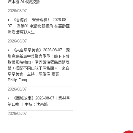
汽水機 AI即變狡猾
2026/08/07
《香港台 – 聲音專欄》 2026-08-
07｜ 香港01 老齡化新視角 在高齡亞
洲活出精彩人生
2026/08/07
《來自星星美食》2026-08-07︱深
圳高端新派中菜驚喜重重！脆卜卜酸
甜燈影咕嚕肉，堂弄黃油蟹黯然銷魂
飯，搭配不同口味干邑名釀。︱來自
星星美食︱主持：陳俊偉 嘉賓：
Philip Fung
2026/08/07
《西城故事》2026-08-07︱第44季
第10集 ︱主持：沈西城
2026/08/07