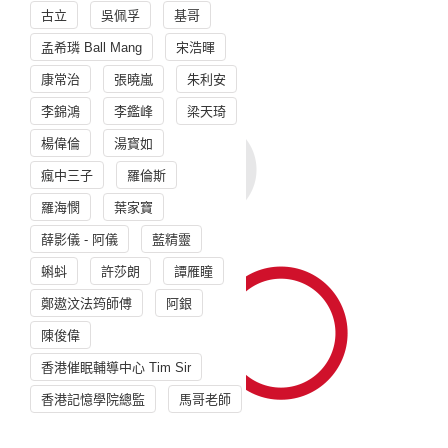
古立
吳佩孚
基哥
孟希璘 Ball Mang
宋浩暉
康常治
張曉嵐
朱利安
李錦鴻
李鑑峰
梁天琦
楊偉倫
湯寳如
瘋中三子
羅倫斯
羅海憫
葉家寶
薛影儀 - 阿儀
藍精靈
蝌蚪
許莎朗
譚雁瞳
鄭遨汶法筠師傅
阿銀
陳俊偉
香港催眠輔導中心 Tim Sir
香港記憶學院總監
馬哥老師