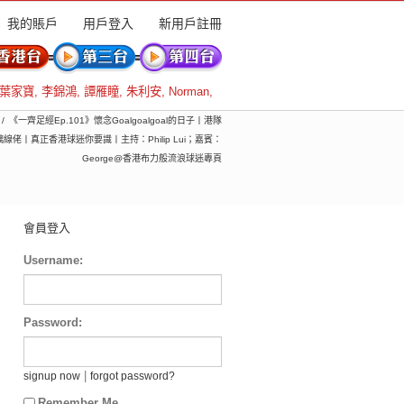
我的賬戶
用戶登入
新用戶註冊
葉家寶
,
李錦鴻
,
譚雁瞳
,
朱利安
,
Norman
,
《一齊足經Ep.101》懷念Goalgoalgoal的日子丨港隊
丨真正香港球迷你要識丨主持：Philip Lui；嘉賓：
George@香港布力般流浪球迷專頁
會員登入
Username:
Password:
|
signup now
forgot password?
Remember Me