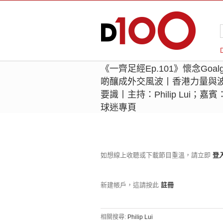
《一齊足經Ep.101》懷念Goal
啲釀成外交風波丨香港力量與
要識丨主持：Philip Lui；嘉
球迷專頁
如想線上收聽或下載節目重溫，請立即
登
新建帳戶，這請按此
註冊
相關搜尋:
Philip Lui