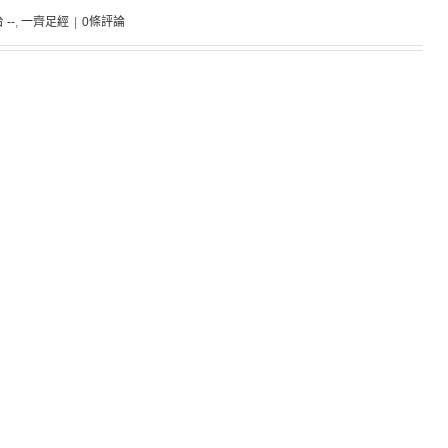
 --
,
一齊足經
|
0條評論