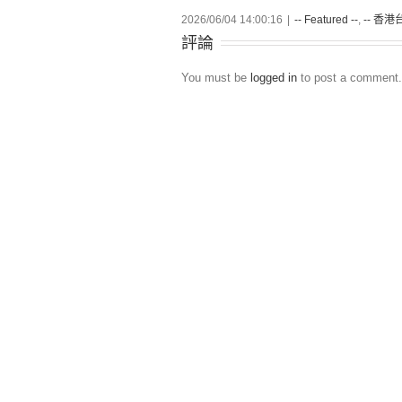
2026/06/04 14:00:16
|
-- Featured --
,
-- 香港台
評論
You must be
logged in
to post a comment.