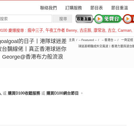
聯絡我們
訂購服務
節目表
節目重溫
D100 慶爆搜尋 :
瘋中三子
,
午夜工作者 Benny
,
古庄辰
,
康常治
,
古立
,
Carman
,
羅倫斯
goalgoal的日子丨港隊球迷差
主頁
-- Featured --
-- 香港台 --
一齊足經
球迷差啲釀成外交風波丨香港力量與波台黐線佬
波台黐線佬丨真正香港球迷你
賓：George@香港布力般流浪
入
或
購買D100收聽服務
或
購買D100網台節目
。