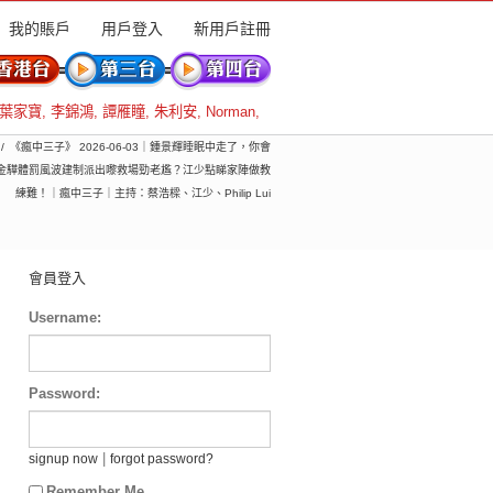
我的賬戶
用戶登入
新用戶註冊
葉家寶
,
李錦鴻
,
譚雁瞳
,
朱利安
,
Norman
,
《瘋中三子》 2026-06-03｜鍾景輝睡眠中走了，你會
翁金驊體罰風波建制派出嚟救場勁老尷？江少點睇家陣做教
練難！｜瘋中三子｜主持：蔡浩樑、江少、Philip Lui
會員登入
Username:
Password:
|
signup now
forgot password?
Remember Me