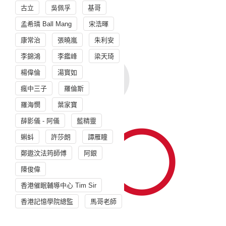
古立
吳佩孚
基哥
孟希璘 Ball Mang
宋浩暉
康常治
張曉嵐
朱利安
李錦鴻
李鑑峰
梁天琦
楊偉倫
湯寳如
瘋中三子
羅倫斯
羅海憫
葉家寶
薛影儀 - 阿儀
藍精靈
蝌蚪
許莎朗
譚雁瞳
鄭遨汶法筠師傅
阿銀
陳俊偉
香港催眠輔導中心 Tim Sir
香港記憶學院總監
馬哥老師