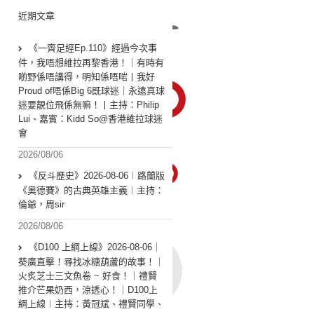
近期文章
《一齊足經Ep.110》經過今次事
件，我唔想維拉再黎香港！｜有時有
啲野係唔講得，明知係唔啱丨我好
Proud of唔係Big 6既球迷｜永遠真球
迷要靚位飛係無嘛！丨主持：Philip
Lui、嘉賓：Kidd So@香港維拉球迷
會
2026/08/06
《反斗歷史》2026-08-06︱路蘭版
《奧德賽》的古典英雄主義︱主持：
倫爺，周sir
2026/08/06
《D100 上綱上線》2026-08-06｜
葵廣直擊！尋找冰糖葫蘆的故事！｜
火炙芝士三文魚卷 ~ 好食！｜禮賢
推介芒果奶西，涼透心！｜D100上
綱上線︱主持：黃冠斌、禮賢同學、