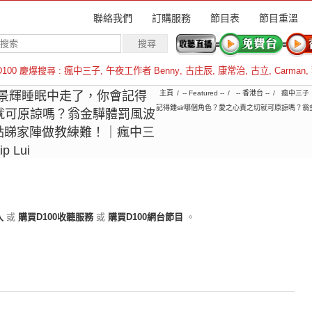
聯絡我們
訂購服務
節目表
節目重溫
D100 慶爆搜尋 :
瘋中三子
,
午夜工作者 Benny
,
古庄辰
,
康常治
,
古立
,
Carman
,
羅倫斯
3｜鍾景輝睡眠中走了，你會記得
主頁
-- Featured --
-- 香港台 --
瘋中三子
記得鍾sir哪個角色？愛之心責之切就可原諒嗎？
切就可原諒嗎？翁金驊體罰風波
點睇家陣做教練難！｜瘋中三
 Lui
入
或
購買D100收聽服務
或
購買D100網台節目
。