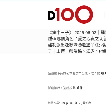
《瘋中三子》 2026-06-0
鍾sir哪個角色？愛之心責之
建制派出嚟救場勁老尷？江少
子｜主持：蔡浩樑、江少、Philip
如想線上收聽或下載節目重溫，請立即
登
新建帳戶，這請按此
註冊
相關搜尋:
Philip Lui
,
江少
,
蔡浩樑