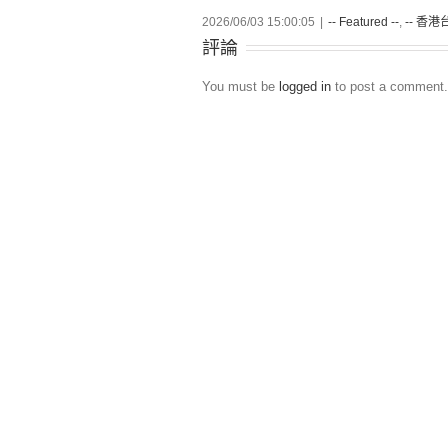
2026/06/03 15:00:05
|
-- Featured --
,
-- 香港台
評論
You must be
logged in
to post a comment.