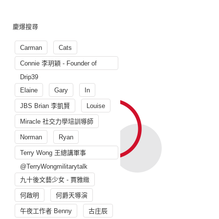
慶爆搜尋
Carman
Cats
Connie 李玥穎 - Founder of
Drip39
Elaine
Gary
In
JBS Brian 李凱賢
Louise
Miracle 社交力學培訓導師
Norman
Ryan
Terry Wong 王總講軍事
@TerryWongmilitarytalk
九十後文藝少女 - 賈雅緻
何啟明
何爵天導演
午夜工作者 Benny
古庄辰