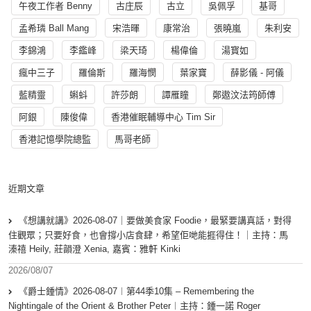
午夜工作者 Benny
古庄辰
古立
吳佩孚
基哥
孟希璘 Ball Mang
宋浩暉
康常治
張曉嵐
朱利安
李錦鴻
李鑑峰
梁天琦
楊偉倫
湯寳如
瘋中三子
羅倫斯
羅海憫
葉家寶
薛影儀 - 阿儀
藍精靈
蝌蚪
許莎朗
譚雁瞳
鄭遨汶法筠師傅
阿銀
陳俊偉
香港催眠輔導中心 Tim Sir
香港記憶學院總監
馬哥老師
近期文章
《想講就講》2026-08-07｜要做美食家 Foodie，最緊要講真話，對得
住觀眾；只要好食，也會撐小店食肆，希望佢哋能捱得住！｜主持：馬
溱禧 Heily, 莊韻澄 Xenia, 嘉賓：雅軒 Kinki
2026/08/07
《爵士鍾情》2026-08-07︱第44季10集 – Remembering the
Nightingale of the Orient & Brother Peter︱主持：鍾一諾 Roger