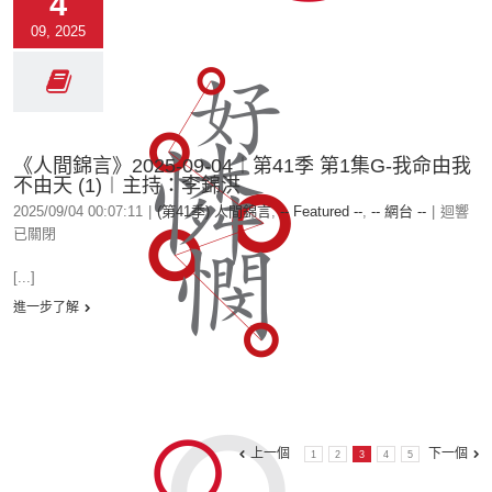
4
09, 2025
《人間錦言》2025-09-04︱第41季 第1集G-我命由我
不由天 (1)︱主持：李錦洪
2025/09/04 00:07:11
|
(第41季) 人間錦言
,
-- Featured --
,
-- 網台 --
|
迴響
已關閉
[...]
進一步了解
上一個
下一個
1
2
3
4
5