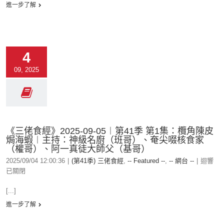
進一步了解
4
09, 2025
《三佬食經》2025-09-05︱第41季 第1集：欖角陳皮
焗海蝦︱主持：神級名廚（班哥）、奄尖啜核食家
（權哥）、阿一真徒大師父（基哥）
2025/09/04 12:00:36
|
(第41季) 三佬食經
,
-- Featured --
,
-- 網台 --
|
迴響
已關閉
[...]
進一步了解