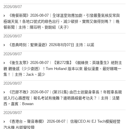
2026/08/07
《晚餐新聞》2026-08-07｜全球溫室效應加劇，引發嚴重氣候反常與
極端天氣！各地口號式的綠色出行、減少碳排，實際又做得到嗎？｜晚
餐新聞｜主持：陳珏明、劉銳紹（夫子）
2026/08/07
《恩典時刻：聖樂漫遊》2026年8月07日 主持：以諾
2026/08/07
《後生友聚》2026-08-07︱【第272集】《蜘蛛俠：英雄重生》絕對主
觀 觀後感（少少劇透）！Tom Holland 版本以來 最似漫畫、最好睇嘅一
集！｜主持：Jack、諾少
2026/08/07
《巴膠不敗》2026-08-07︱(第151集) 由巴士迷變身車長！年輕車長親
述入行心路歷程｜報名考試有幾難？邊啲路線最考功夫？︱主持：法蘭
西，嘉賓︰Bowan
2026/08/07
《香港台 – 聲音專欄》 2026-08-07｜ 信報CEO AI EJ Tech模擬經營
汽水機 AI即變狡猾