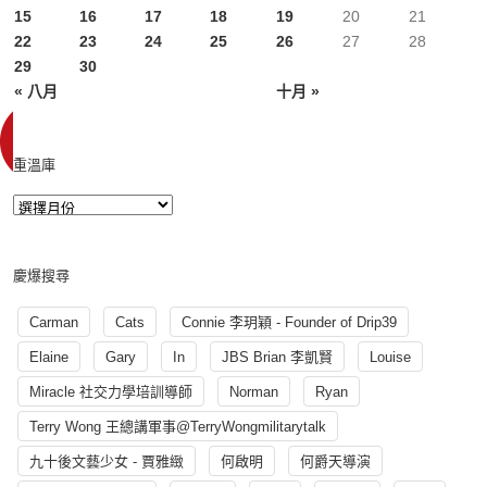
15
16
17
18
19
20
21
22
23
24
25
26
27
28
29
30
« 八月
十月 »
重溫庫
慶爆搜尋
Carman
Cats
Connie 李玥穎 - Founder of Drip39
Elaine
Gary
In
JBS Brian 李凱賢
Louise
Miracle 社交力學培訓導師
Norman
Ryan
Terry Wong 王總講軍事@TerryWongmilitarytalk
九十後文藝少女 - 賈雅緻
何啟明
何爵天導演