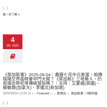
[...]
進一步了解
4
09, 2025
《英加新事》2025-09-04｜農曆七月中元普渡，相傳
陰陽交界屆時會中門大開？《英加新》三地華人，仍
有燒衣祭祀等傳統習俗嗎？｜主持：艾蒙威(英國)、
蘇敏聰(加拿大)、李儀文(新加坡)
2025/09/04 13:00:16
|
-- Featured --
,
-- 香港台 --
,
英加新事
|
0條評論
[...]