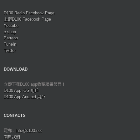
D100 Radio Facebook Page
上環D100 Facebook Page
Youtube
e-shop
Patreon
TuneIn
Twitter
DOWNLOAD
立即下載D100 app收聽精采節目！
D100 App iOS 用戶
D100 App Android 用戶
CONTACTS
電郵 :
info@d100.net
關於我們