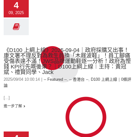
4
09, 2025
《D100 上綱上線》2025-09-04｜政府採購又出事！
康文署不理反對為救生員換「木屐波鞋」！員工腳痛
受傷表達不滿！JWS品牌運動鞋逐一分析！政府為慳
錢 KPI行先嘅後果？｜D100上綱上線︱主持：黃冠
斌、禮賢同學、Jack
2025/09/04 10:00:14
|
-- Featured --
,
-- 香港台 --
,
D100 上綱上線
|
0條評
論
[...]
進一步了解