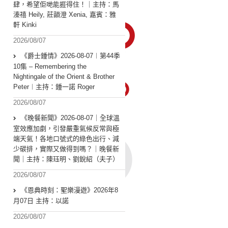
肆，希望佢哋能捱得住！｜主持：馬
溱禧 Heily, 莊韻澄 Xenia, 嘉賓：雅
軒 Kinki
2026/08/07
《爵士鍾情》2026-08-07︱第44季
10集 – Remembering the
Nightingale of the Orient & Brother
Peter︱主持：鍾一諾 Roger
2026/08/07
《晚餐新聞》2026-08-07｜全球溫
室效應加劇，引發嚴重氣候反常與極
端天氣！各地口號式的綠色出行、減
少碳排，實際又做得到嗎？｜晚餐新
聞｜主持：陳珏明、劉銳紹（夫子）
2026/08/07
《恩典時刻：聖樂漫遊》2026年8
月07日 主持：以諾
2026/08/07