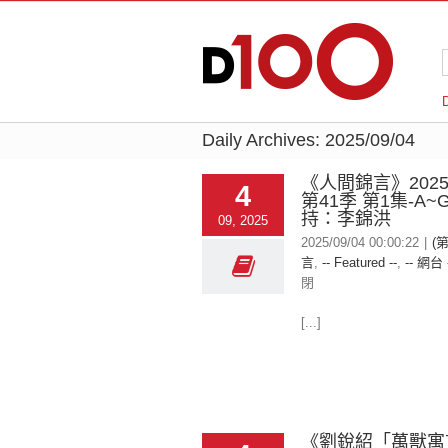
Daily Archives:
2025/09/04
《人間錦言》2025-
4
第41季 第1集-A
持：李錦洪
09, 2025
2025/09/04 00:00:22
|
(
言
,
-- Featured --
,
-- 網台 
閉
[...]
《劉銳紹「萬獸寓