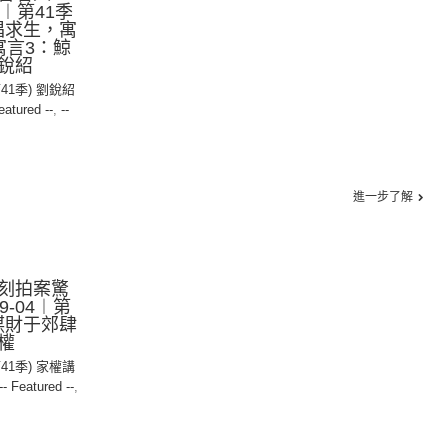
4︱第41季
唱求生，寓
寓言3：鯨
銳紹
第41季) 劉銳紹
eatured --
,
--
進一步了解
刻拍案驚
9-04︱第
酒謀財于郊肆
權
第41季) 家權講
-- Featured --
,