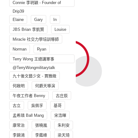
Connie 李玥穎 - Founder of
Drip39
Elaine
Gary
In
JBS Brian 李凱賢
Louise
Miracle 社交力學培訓導師
Norman
Ryan
Terry Wong 王總講軍事
@TerryWongmilitarytalk
九十後文藝少女 - 賈雅緻
何啟明
何爵天導演
午夜工作者 Benny
古庄辰
古立
吳佩孚
基哥
孟希璘 Ball Mang
宋浩暉
康常治
張曉嵐
朱利安
李錦鴻
李鑑峰
梁天琦