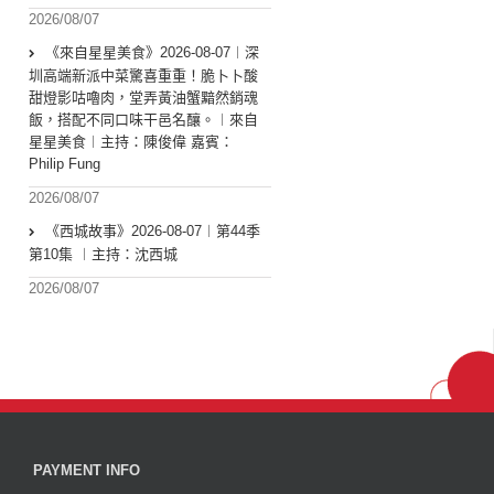
2026/08/07
《來自星星美食》2026-08-07︱深
圳高端新派中菜驚喜重重！脆卜卜酸
甜燈影咕嚕肉，堂弄黃油蟹黯然銷魂
飯，搭配不同口味干邑名釀。︱來自
星星美食︱主持：陳俊偉 嘉賓：
Philip Fung
2026/08/07
《西城故事》2026-08-07︱第44季
第10集 ︱主持：沈西城
2026/08/07
PAYMENT INFO