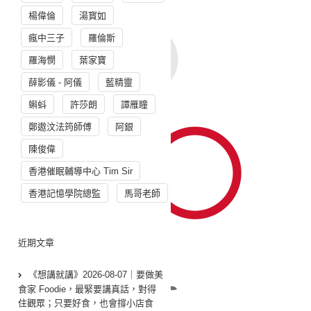
楊偉倫
湯寳如
瘋中三子
羅倫斯
羅海憫
葉家寶
薛影儀 - 阿儀
藍精靈
蝌蚪
許莎朗
譚雁瞳
鄭遨汶法筠師傅
阿銀
陳俊偉
香港催眠輔導中心 Tim Sir
香港記憶學院總監
馬哥老師
近期文章
《想講就講》2026-08-07｜要做美
食家 Foodie，最緊要講真話，對得
住觀眾；只要好食，也會撐小店食