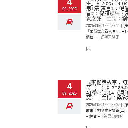
4
生」》2025-09-0
第1集-寓言1：假
09, 2025
言2：保殼蝸牛，
象之死｜主持：劉
2025/09/04 00:00:11
|
(
「萬獸寓言看人生」
,
-- F
網台 --
|
迴響已關閉
[...]
《家權講故事：初
4
奇（二）》2025-0
41季-卷1-14〈
09, 2025
惡〉︱主持：梁家
2025/09/04 00:00:07
|
(
故事：初刻拍案驚奇(二)
,
-- 網台 --
|
迴響已關閉
[...]