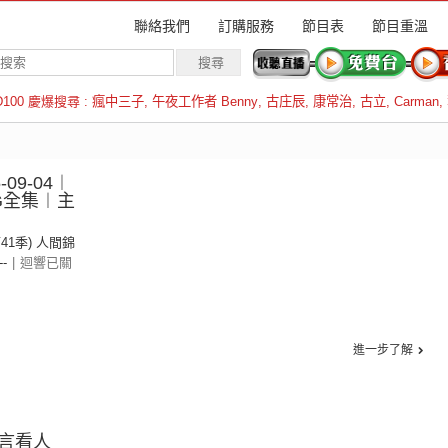
聯絡我們
訂購服務
節目表
節目重溫
D100 慶爆搜尋 :
瘋中三子
,
午夜工作者 Benny
,
古庄辰
,
康常治
,
古立
,
Carman
,
羅倫斯
09-04︱
~G全集︱主
第41季) 人間錦
--
|
迴響已關
進一步了解
言看人