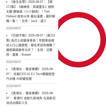
《後生友聚》2026-08-07︱【第
272集】《蜘蛛俠：英雄重生》絕對
主觀 觀後感（少少劇透）！Tom
Holland 版本以來 最似漫畫、最好睇
嘅一集！｜主持：Jack、諾少
2026/08/07
《巴膠不敗》2026-08-07︱(第151
集) 由巴士迷變身車長！年輕車長親
述入行心路歷程｜報名考試有幾難？
邊啲路線最考功夫？︱主持：法蘭
西，嘉賓︰Bowan
2026/08/07
《香港台 – 聲音專欄》 2026-08-
07｜ 信報CEO AI EJ Tech模擬經營
汽水機 AI即變狡猾
2026/08/07
《香港台 – 聲音專欄》 2026-08-
07｜ 香港01 老齡化新視角 在高齡亞
洲活出精彩人生