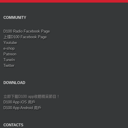
COMMUNITY
D100 Radio Facebook Page
上環D100 Facebook Page
Youtube
e-shop
Patreon
TuneIn
Twitter
DOWNLOAD
立即下載D100 app收聽精采節目！
D100 App iOS 用戶
D100 App Android 用戶
CONTACTS