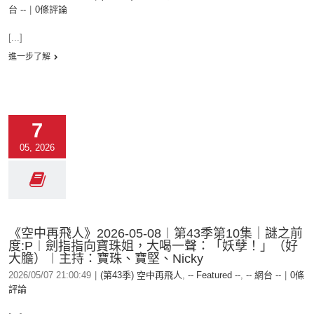
台 --
|
0條評論
[...]
進一步了解
7
05, 2026
《空中再飛人》2026-05-08︱第43季第10集｜謎之前
度:P︱劍指指向寶珠姐，大喝一聲：「妖孽！」（好
大膽）︱主持：寶珠、寶堅、Nicky
2026/05/07 21:00:49
|
(第43季) 空中再飛人
,
-- Featured --
,
-- 網台 --
|
0條
評論