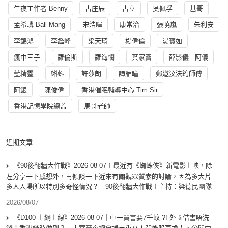
午夜工作者 Benny
古庄辰
古立
吳佩孚
基哥
孟希璘 Ball Mang
宋浩暉
康常治
張曉嵐
朱利安
李錦鴻
李鑑峰
梁天琦
楊偉倫
湯寳如
瘋中三子
羅倫斯
羅海憫
葉家寶
薛影儀 - 阿儀
藍精靈
蝌蚪
許莎朗
譚雁瞳
鄭遨汶法筠師傅
阿銀
陳俊偉
香港催眠輔導中心 Tim Sir
香港記憶學院總監
馬哥老師
近期文章
《90後翻牆大作戰》2026-08-07︱最近有《蜘蛛俠》新電影上映，除
左分享一下感想外，再傾談一下近來有關觀眾質素的討論，因為多大片
多人入場所以特別多奇怪情況？︱90後翻牆大作戰︱主持：梁德民團隊
2026/08/07
《D100 上綱上線》2026-08-07｜中一買書要7千蚊 ?! 外國借書唔洗