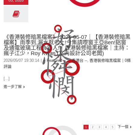
05, 2026
《香港裝修暗黑檔案》 2026-05-07｜【香港裝修暗黑
檔案】雨季到,漏水就老土!今集請嚟窗王亞Ben!鋁窗
及通電玻璃工程負責人!｜香港裝修暗黑檔案｜主持：
瘋子江少，Roy Kwan (室內設計公司老闆)
2026/05/07 19:30:14
|
-- Featured --
,
-- 香港台 --
,
香港裝修暗黑檔案
|
0條
評論
[...]
進一步了解
下一個
1
2
3
4
5