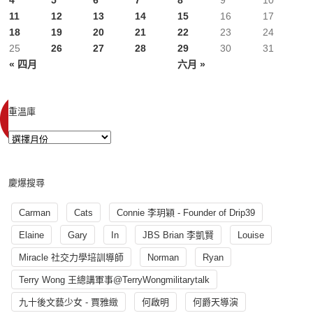
4
5
6
7
8
9
10
11
12
13
14
15
16
17
18
19
20
21
22
23
24
25
26
27
28
29
30
31
« 四月
六月 »
重溫庫
慶爆搜尋
Carman
Cats
Connie 李玥穎 - Founder of Drip39
Elaine
Gary
In
JBS Brian 李凱賢
Louise
Miracle 社交力學培訓導師
Norman
Ryan
Terry Wong 王總講軍事@TerryWongmilitarytalk
九十後文藝少女 - 賈雅緻
何啟明
何爵天導演