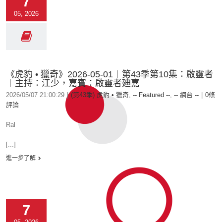
7
05, 2026
《虎豹 • 獵奇》2026-05-01︱第43季第10集：啟靈者
︱主持：江少，嘉賓：啟靈者廸嘉
2026/05/07 21:00:29
|
(第43季) 虎豹 • 獵奇
,
-- Featured --
,
-- 網台 --
|
0條
評論
Ral
[...]
進一步了解
7