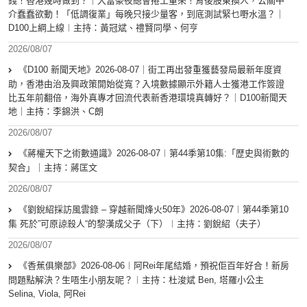
錢！香港幾時做到？｜大富豪夜總會捲土重來！背後股東換人，公關中
介蠢蠢欲動！「低調復業」每晚只接少量客，到底測試緊乜嘢水溫？｜
D100上綱上線︱主持：黃冠斌、禮賢同學、何亨
2026/08/07
《D100 新聞天地》2026-08-07｜街工再出發重獲藝發局最新年度資
助，香港由治及興政策開始從寬？入境數據顯示外籍人士獲港工作簽證
比五年前翻倍，海外真專才回流代表新香港環境真轉好？｜D100新聞天
地｜主持：李錦洪、C朗
2026/08/07
《蔣權天下之術數通識》2026-08-07︱第44季第10集:「歴史與術數的
契合」｜主持：蔣匡文
2026/08/07
《劉銳紹採訪風雲錄 – 穿越新聞烽火50年》2026-08-07︱第44季第10
集 死於”可原諒殺人“的黎漢成父子（下）︱主持：劉銳紹（夫子）
2026/08/07
《香蕉俱樂部》2026-08-06︱阿Rei年尾結婚，預祝佢百年好合！新房
問題點解決？生唔生小朋友呢？︱主持：杜浚斌 Ben, 塔羅小公主
Selina, Viola, 阿Rei