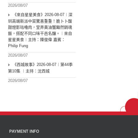
2026/08/07
《來自星星美食》2026-08-07︱深
圳高端新派中菜驚喜重重！脆卜卜酸
甜燈影咕嚕肉，堂弄黃油蟹黯然銷魂
飯，搭配不同口味干邑名釀。︱來自
星星美食︱主持：陳俊偉 嘉賓：
Philip Fung
2026/08/07
《西城故事》2026-08-07︱第44季
第10集 ︱主持：沈西城
2026/08/07
PAYMENT INFO