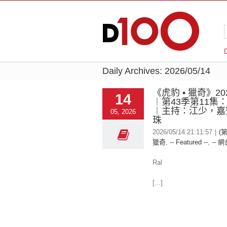
Daily Archives:
2026/05/14
《虎豹 • 獵奇》202
14
︱第43季第11集
︱主持：江少，嘉
05, 2026
珠
2026/05/14 21:11:57
|
(第
獵奇
,
-- Featured --
,
-- 網
Ral
[...]