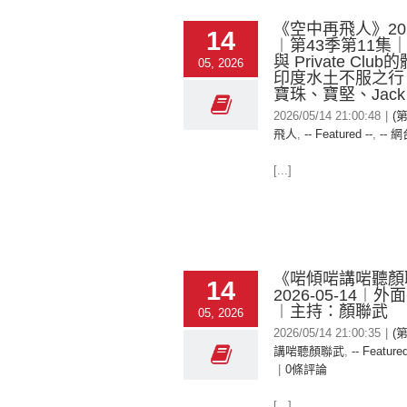
《空中再飛人》2026
14
︱第43季第11集｜L
與 Private Clu
05, 2026
印度水土不服之行
寶珠、寶堅、Jack
2026/05/14 21:00:48
|
(
飛人
,
-- Featured --
,
-- 網
[...]
《啱傾啱講啱聽顏
14
2026-05-14︱
︱主持：顏聯武
05, 2026
2026/05/14 21:00:35
|
(
講啱聽顏聯武
,
-- Featured
|
0條評論
[...]