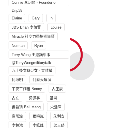
Connie 李玥穎 - Founder of
Drip39
Elaine
Gary
In
JBS Brian 李凱賢
Louise
Miracle 社交力學培訓導師
Norman
Ryan
Terry Wong 王總講軍事
@TerryWongmilitarytalk
九十後文藝少女 - 賈雅緻
何啟明
何爵天導演
午夜工作者 Benny
古庄辰
古立
吳佩孚
基哥
孟希璘 Ball Mang
宋浩暉
康常治
張曉嵐
朱利安
李錦鴻
李鑑峰
梁天琦