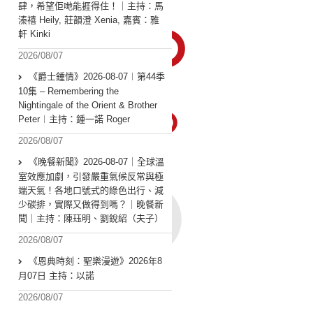
肆，希望佢哋能捱得住！｜主持：馬
溱禧 Heily, 莊韻澄 Xenia, 嘉賓：雅
軒 Kinki
2026/08/07
《爵士鍾情》2026-08-07︱第44季
10集 – Remembering the
Nightingale of the Orient & Brother
Peter︱主持：鍾一諾 Roger
2026/08/07
《晚餐新聞》2026-08-07｜全球溫
室效應加劇，引發嚴重氣候反常與極
端天氣！各地口號式的綠色出行、減
少碳排，實際又做得到嗎？｜晚餐新
聞｜主持：陳珏明、劉銳紹（夫子）
2026/08/07
《恩典時刻：聖樂漫遊》2026年8
月07日 主持：以諾
2026/08/07