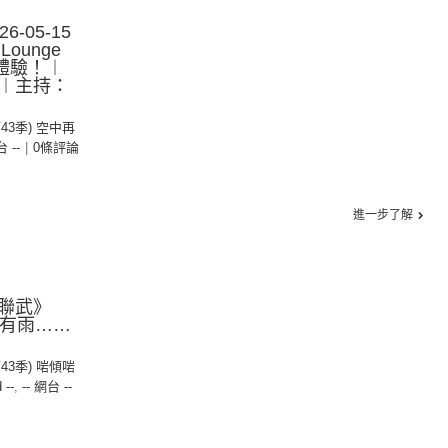
-05-15
ounge
b的體驗！︱
︱主持：
第43季) 空中再
台 --
|
0條評論
進一步了解
聯武》
外面有雨……
第43季) 啱傾啱
 --
,
-- 網台 --