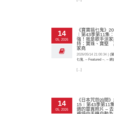
《寶寶搞乜鬼》2026
14
︱第43季第11集
強！我是歌手涂家
05, 2026
持：寶珠、寶堅 
家堯
2026/05/14 21:00:34
|
(
乜鬼
,
-- Featured --
,
-- 網
[...]
《日本咒怨凶間》20
14
15︱第43季第1
適的靈異照片 – 
05, 2026
褲袋中手機自動為