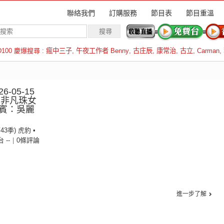
聯絡我們
訂購服務
節目表
節目重溫
D100 慶爆搜尋 :
瘋中三子
,
午夜工作者 Benny
,
古庄辰
,
康常治
,
古立
,
Carman
,
羅倫斯
6-05-15
：非凡珠女
賓：吳麗
43季) 虎豹 •
台 --
|
0條評論
進一步了解