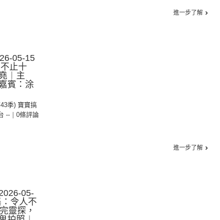
進一步了解
-05-15
︰不止十
堯︱主
嘉賓：涂
第43季) 寶寶搞
台 --
|
0條評論
進一步了解
26-05-
1集：令人不
去完靈探，
鬼拍照︱