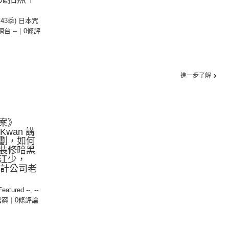
第43季) 日本咒
 網台 --
|
0條評
進一步了解
案》
 Kwan 講
劃，如何
裝修暗黑
江少，
內設計公司老
 Featured --
,
--
檔案
|
0條評論