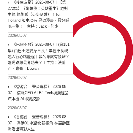
《後生友聚》2026-08-07︱【第
272集】《蜘蛛俠：英雄重生》絕對
主觀 觀後感（少少劇透）！Tom
Holland 版本以來 最似漫畫、最好睇
嘅一集！｜主持：Jack、諾少
2026/08/07
《巴膠不敗》2026-08-07︱(第151
集) 由巴士迷變身車長！年輕車長親
述入行心路歷程｜報名考試有幾難？
邊啲路線最考功夫？︱主持：法蘭
西，嘉賓︰Bowan
2026/08/07
《香港台 – 聲音專欄》 2026-08-
07｜ 信報CEO AI EJ Tech模擬經營
汽水機 AI即變狡猾
2026/08/07
《香港台 – 聲音專欄》 2026-08-
07｜ 香港01 老齡化新視角 在高齡亞
洲活出精彩人生