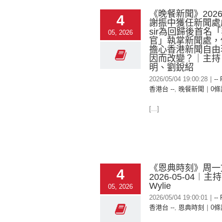
《晚餐新聞》2026-
4
謝振中獲任新聞處
sir為回歸後首名
05, 2026
官」執掌新聞處，
擔心香港新聞自由
因而改變？｜主持
明、劉銳紹
2026/05/04 19:00:28
|
--
香港台 --
,
晚餐新聞
|
0條
[...]
《恩典時刻》周一
4
2026-05-04︱主持
Wylie
05, 2026
2026/05/04 19:00:01
|
--
香港台 --
,
恩典時刻
|
0條