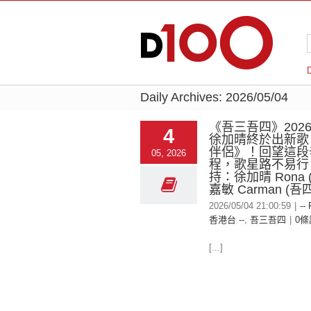
Daily Archives:
2026/05/04
《吾三吾四》2026-
4
徐加晴終於出新歌
伴侶》！回望這段
05, 2026
程，歌星路不易行
持：徐加晴 Rona 
嘉敏 Carman (吾四
2026/05/04 21:00:59
|
--
香港台 --
,
吾三吾四
|
0條
[...]