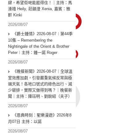
肆，希望佢哋能捱得住！｜主持：馬
溱禧 Heily, 莊韻澄 Xenia, 嘉賓：雅
軒 Kinki
2026/08/07
《爵士鍾情》2026-08-07︱第44季
10集 – Remembering the
Nightingale of the Orient & Brother
Peter︱主持：鍾一諾 Roger
2026/08/07
《晚餐新聞》2026-08-07｜全球溫
室效應加劇，引發嚴重氣候反常與極
端天氣！各地口號式的綠色出行、減
少碳排，實際又做得到嗎？｜晚餐新
聞｜主持：陳珏明、劉銳紹（夫子）
2026/08/07
《恩典時刻：聖樂漫遊》2026年8
月07日 主持：以諾
2026/08/07