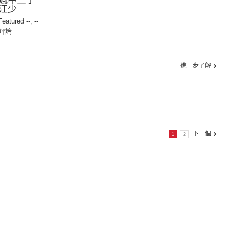
瘋中三子
江少
 Featured --
,
--
評論
進一步了解
下一個
1
2