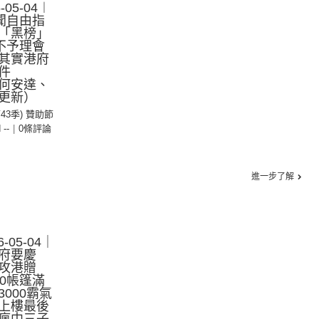
05-04︱
聞自由指
「黑榜」
不予理會
其實港府
件
何安達、
更新）
第43季) 贊助節
 --
|
0條評論
進一步了解
-05-04｜
府要慶
攻港贈
0帳篷滿
000霸氣
上樓最後