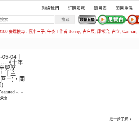
聯絡我們
訂購服務
節目表
節目重溫
D100 慶爆搜尋 :
瘋中三子
,
午夜工作者 Benny
,
古庄辰
,
康常治
,
古立
,
Carman
,
羅倫斯
05-04｜
 …《十年
辛勞歷
！｜主
(吾三)，關
)
 Featured --
,
--
評論
進一步了解