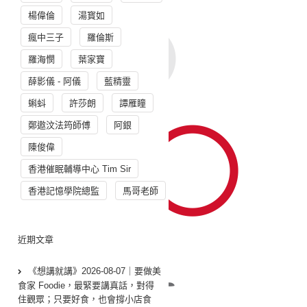
楊偉倫
湯寳如
瘋中三子
羅倫斯
羅海憫
葉家寶
薛影儀 - 阿儀
藍精靈
蝌蚪
許莎朗
譚雁瞳
鄭遨汶法筠師傅
阿銀
陳俊偉
香港催眠輔導中心 Tim Sir
香港記憶學院總監
馬哥老師
近期文章
《想講就講》2026-08-07｜要做美
食家 Foodie，最緊要講真話，對得
住觀眾；只要好食，也會撐小店食