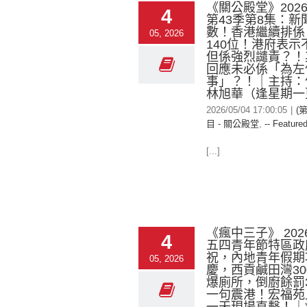
《關公殿堂》2026-
4
第43季第8集：新
數！香港繼續排係
05, 2026
140位！港府表示
但係強烈譴責？！
回應未必係「為左
事」？！｜主持：
林旭華（逢星期一
2026/05/04 17:00:05
|
(
目 - 關公殿堂
,
-- Featured
[...]
《瘋中三子》 2026
4
五四青年節特區政
祝，內地青年假期
05, 2026
慶，西貢鹹田灣30
爆廁所，倒廚餘罰3
一句震港！宏福苑