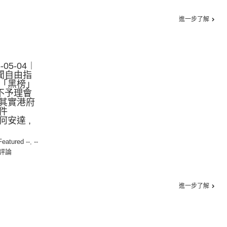
進一步了解
05-04︱
聞自由指
「黑榜」
不予理會
其實港府
件
安達 ,
 Featured --
,
--
評論
進一步了解