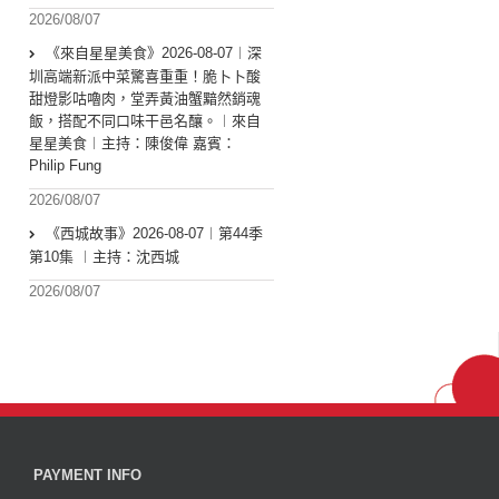
2026/08/07
《來自星星美食》2026-08-07︱深
圳高端新派中菜驚喜重重！脆卜卜酸
甜燈影咕嚕肉，堂弄黃油蟹黯然銷魂
飯，搭配不同口味干邑名釀。︱來自
星星美食︱主持：陳俊偉 嘉賓：
Philip Fung
2026/08/07
《西城故事》2026-08-07︱第44季
第10集 ︱主持：沈西城
2026/08/07
PAYMENT INFO