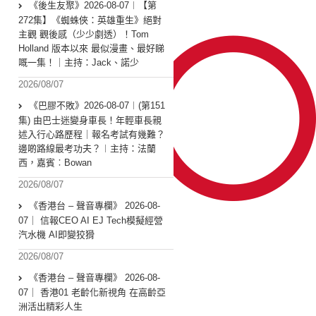
《後生友聚》2026-08-07︱【第
272集】《蜘蛛俠：英雄重生》絕對
主觀 觀後感（少少劇透）！Tom
Holland 版本以來 最似漫畫、最好睇
嘅一集！｜主持：Jack、諾少
2026/08/07
《巴膠不敗》2026-08-07︱(第151
集) 由巴士迷變身車長！年輕車長親
述入行心路歷程｜報名考試有幾難？
邊啲路線最考功夫？︱主持：法蘭
西，嘉賓︰Bowan
2026/08/07
《香港台 – 聲音專欄》 2026-08-
07｜ 信報CEO AI EJ Tech模擬經營
汽水機 AI即變狡猾
2026/08/07
《香港台 – 聲音專欄》 2026-08-
07｜ 香港01 老齡化新視角 在高齡亞
洲活出精彩人生