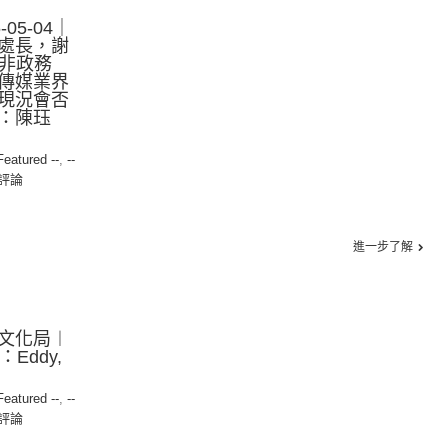
05-04｜
處長，謝
「非政務
傳媒業界
現況會否
：陳珏
 Featured --
,
--
評論
進一步了解
文化局︱
：Eddy,
 Featured --
,
--
評論