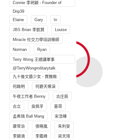
Connie 李玥穎 - Founder of
Drip39
Elaine
Gary
In
JBS Brian 李凱賢
Louise
Miracle 社交力學培訓導師
Norman
Ryan
Terry Wong 王總講軍事
@TerryWongmilitarytalk
九十後文藝少女 - 賈雅緻
何啟明
何爵天導演
午夜工作者 Benny
古庄辰
古立
吳佩孚
基哥
孟希璘 Ball Mang
宋浩暉
康常治
張曉嵐
朱利安
李錦鴻
李鑑峰
梁天琦