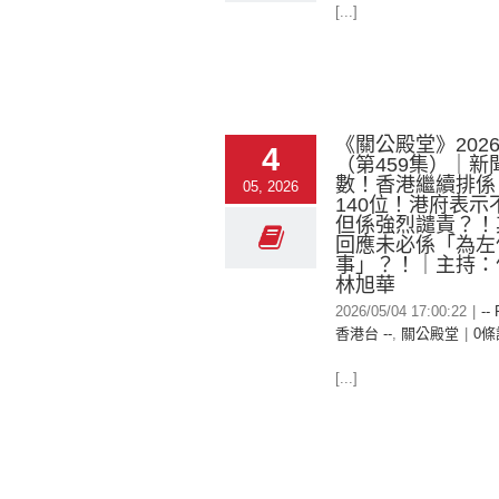
[...]
《關公殿堂》2026-
4
（第459集）｜新
數！香港繼續排係
05, 2026
140位！港府表示
但係強烈譴責？！
回應未必係「為左
事」？！｜主持：何
林旭華
2026/05/04 17:00:22
|
--
香港台 --
,
關公殿堂
|
0條
[...]