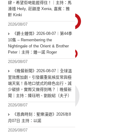
肆，希望佢哋能捱得住！｜主持：馬
溱禧 Heily, 莊韻澄 Xenia, 嘉賓：雅
軒 Kinki
2026/08/07
《爵士鍾情》2026-08-07︱第44季
10集 – Remembering the
Nightingale of the Orient & Brother
Peter︱主持：鍾一諾 Roger
2026/08/07
《晚餐新聞》2026-08-07｜全球溫
室效應加劇，引發嚴重氣候反常與極
端天氣！各地口號式的綠色出行、減
少碳排，實際又做得到嗎？｜晚餐新
聞｜主持：陳珏明、劉銳紹（夫子）
2026/08/07
《恩典時刻：聖樂漫遊》2026年8
月07日 主持：以諾
2026/08/07