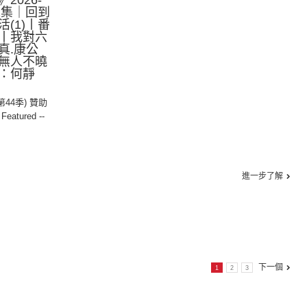
2026-
第1集｜回到
(1)丨番
丨我對六
真.康公
無人不曉
：何靜
(第44季) 贊助
- Featured --
進一步了解
下一個
1
2
3