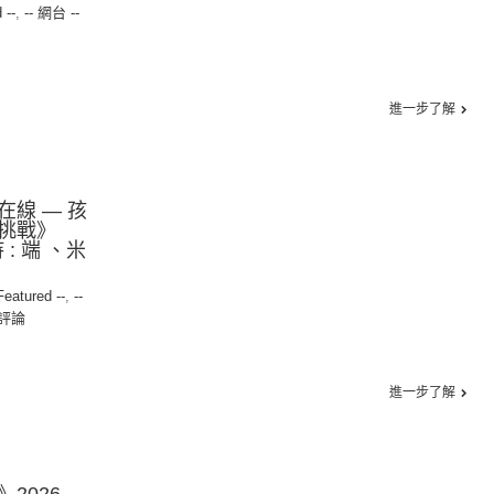
 --
,
-- 網台 --
進一步了解
線 — 孩
挑戰》
持 : 端 、米
 Featured --
,
--
評論
進一步了解