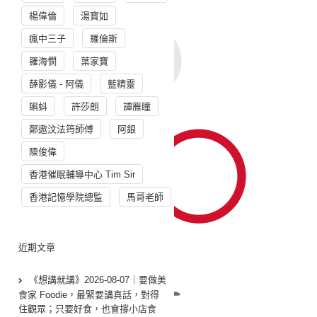
楊偉倫
湯寳如
瘋中三子
羅倫斯
羅海憫
葉家寶
薛影儀 - 阿儀
藍精靈
蝌蚪
許莎朗
譚雁瞳
鄭遨汶法筠師傅
阿銀
陳俊偉
香港催眠輔導中心 Tim Sir
香港記憶學院總監
馬哥老師
近期文章
《想講就講》2026-08-07｜要做美
食家 Foodie，最緊要講真話，對得
住觀眾；只要好食，也會撐小店食