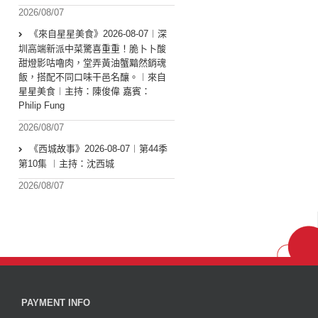
2026/08/07
《來自星星美食》2026-08-07︱深
圳高端新派中菜驚喜重重！脆卜卜酸
甜燈影咕嚕肉，堂弄黃油蟹黯然銷魂
飯，搭配不同口味干邑名釀。︱來自
星星美食︱主持：陳俊偉 嘉賓：
Philip Fung
2026/08/07
《西城故事》2026-08-07︱第44季
第10集 ︱主持：沈西城
2026/08/07
PAYMENT INFO