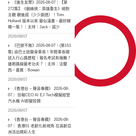
《後生友聚》2026-08-07︱【第
272集】《蜘蛛俠：英雄重生》絕對
主觀 觀後感（少少劇透）！Tom
Holland 版本以來 最似漫畫、最好睇
嘅一集！｜主持：Jack、諾少
2026/08/07
《巴膠不敗》2026-08-07︱(第151
集) 由巴士迷變身車長！年輕車長親
述入行心路歷程｜報名考試有幾難？
邊啲路線最考功夫？︱主持：法蘭
西，嘉賓︰Bowan
2026/08/07
《香港台 – 聲音專欄》 2026-08-
07｜ 信報CEO AI EJ Tech模擬經營
汽水機 AI即變狡猾
2026/08/07
《香港台 – 聲音專欄》 2026-08-
07｜ 香港01 老齡化新視角 在高齡亞
洲活出精彩人生