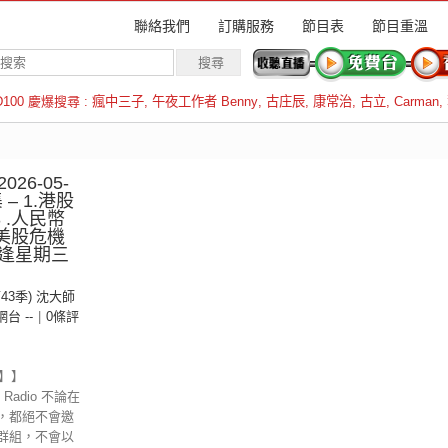
聯絡我們
訂購服務
節目表
節目重溫
D100 慶爆搜尋 :
瘋中三子
,
午夜工作者 Benny
,
古庄辰
,
康常治
,
古立
,
Carman
,
羅倫斯
26-05-
 – 1.港股
3 .人民幣
 .美股危機
逢星期三
）
第43季) 沈大師
 網台 --
|
0條評
示】】
Radio 不論在
，都絕不會邀
群組，不會以