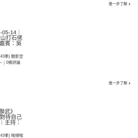
進一步了解
05-14︱
茅山打石佬
，嘉賓：吳
第43季) 魅影空
--
|
0條評論
進一步了解
聯武》
真心對待自己
︱主持：
第43季) 啱傾啱