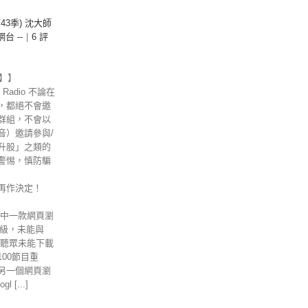
）
第43季) 沈大師
 網台 --
|
6 評
示】】
Radio 不論在
，都絕不會邀
群組，不會以
音）邀請參與/
升股」之類的
警惕，慎防騙
再作決定！
其中一款網頁瀏
的升級，未能與
位聽眾未能下載
00節目重
另一個網頁瀏
 [...]