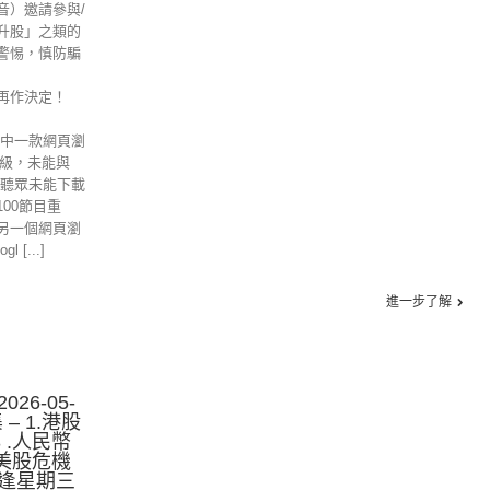
音）邀請參與/
升股」之類的
警惕，慎防騙
再作決定！
其中一款網頁瀏
的升級，未能與
位聽眾未能下載
00節目重
另一個網頁瀏
 [...]
進一步了解
26-05-
 – 1.港股
3 .人民幣
 .美股危機
逢星期三