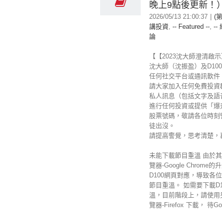
晚上9點後更新！
2026/05/13 21:00:37
|
(
講投資
,
-- Featured --
,
--
論
【【2023沈大師澄清啟
沈大師（沈振盈）及D100 
任何社交平台或通訊軟件
請大家加入任何免費投資
私人訊息（包括文字及語
進行任何投資或提供「爆
股票號碼，敬請各位時刻
徒出沒。
請提高警覺，思考清楚，
未能下載節目重溫 由於
覽器-Google Chrome
D100網頁對應，導致各
節目重溫。 如需要下載D1
溫，目前階段上，請使用
覽器-Firefox 下載， 待Googl