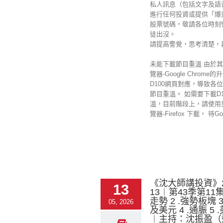
私人訊息（包括文字及語
進行任何投資或提供「爆
股票號碼，敬請各位時刻
徒出沒。
請提高警覺，思考清楚，
未能下載節目重溫 由於
覽器-Google Chrome
D100網頁對應，導致各
節目重溫。 如需要下載D1
溫，目前階段上，請使用
覽器-Firefox 下載， 待Googl
《沈大師講投資》20
13
13︱第43季第11集
走勢 2 .強勢板塊 
05, 2026
及美元 4 .通脤 5
︱主持：沈振盈（