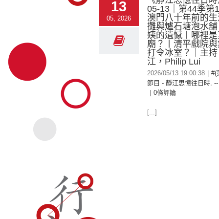
《靜江思憶往日時》
13
05-13｜第44季
澳門八十年前的生活
05, 2026
攤與爐石塘泡水舖
姨的遺憾丨哪裡是
廟？丨清平戲院與
打令冰室？｜主持
江，Philip Lui
2026/05/13 19:00:38
|
#
節目 - 靜江思憶往日時
,
-
|
0條評論
[...]