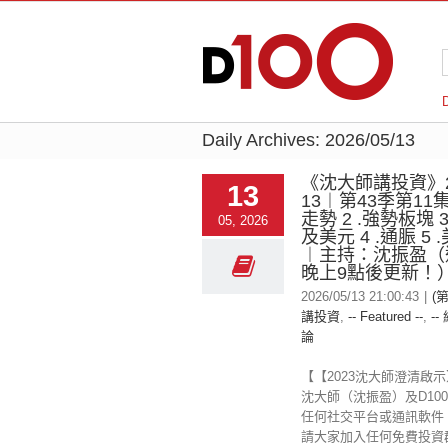
Daily Archives:
2026/05/13
《沈大師講投資》20
13
13︱第43季第11集
走勢 2 .強勢板塊 
05, 2026
及美元 4 .通脤 5
︱主持：沈振盈（
晚上9點後更新！
2026/05/13 21:00:43
|
(
講投資
,
-- Featured --
,
--
論
【【2023沈大師澄清啟
沈大師（沈振盈）及D100 
任何社交平台或通訊軟件
請大家加入任何免費投資