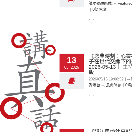
講啱聽顏聯武
,
-- Featured
|
0條評論
[...]
《恩典時刻：心靈在
13
子在世代交織下的
2026-05-13｜ 主
05, 2026
飯
2026/05/13 19:00:52
|
--
香港台 --
,
恩典時刻
|
0條
[...]