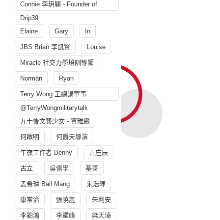
Connie 李玥穎 - Founder of
Drip39
Elaine
Gary
In
JBS Brian 李凱賢
Louise
Miracle 社交力學培訓導師
Norman
Ryan
Terry Wong 王總講軍事
@TerryWongmilitarytalk
九十後文藝少女 - 賈雅緻
何啟明
何爵天導演
午夜工作者 Benny
古庄辰
古立
吳佩孚
基哥
孟希璘 Ball Mang
宋浩暉
康常治
張曉嵐
朱利安
李錦鴻
李鑑峰
梁天琦