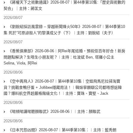
《蔣權天下之術數通識》2026-08-07︱第44季第10集:「歴史與術數的
契合」｜主持：蔣匡文
2026/08/07
《劉銳紹採訪風雲錄 – 穿越新聞烽火50年》2026-08-07︱第44季第10
集 死於”可原諒殺人“的黎漢成父子（下）︱主持：劉銳紹（夫子）
2026/08/07
《香蕉俱樂部》2026-08-06︱阿Rei年尾結婚，預祝佢百年好合！新房
問題點解決？生唔生小朋友呢？︱主持：杜浚斌 Ben, 塔羅小公主
Selina, Viola, 阿Rei
2026/08/06
《空中再飛人》2026-08-07︱第44季第10集｜空姐飛馬尼拉掃淘寶
貨？挑戰食鴨仔蛋 + Jollibee隱藏用法！︱韓妹寧願瞓公司都唔想返韓
國？爆料航空界超嚴格階級文化！︱主持：寶珠、寶堅、Jack
2026/08/06
《啱傾啱講啱聽顏聯武》2026-08-06︱︱主持：顏聯武
2026/08/06
《日本咒怨凶間》2026-08-07︱第44季第10集：︱主持：藍秀朗