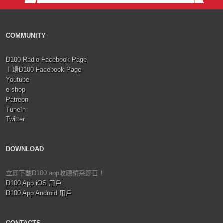
COMMUNITY
D100 Radio Facebook Page
上環D100 Facebook Page
Youtube
e-shop
Patreon
TuneIn
Twitter
DOWNLOAD
立即下載D100 app收聽精采節目！
D100 App iOS 用戶
D100 App Android 用戶
CONTACTS