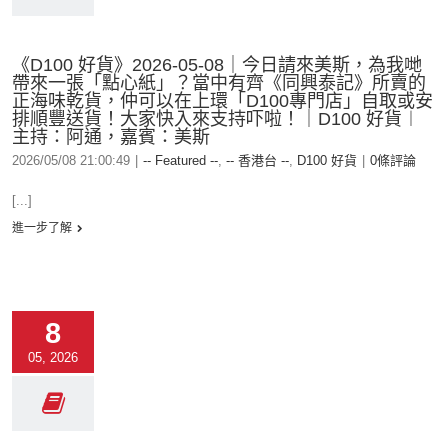
《D100 好貨》2026-05-08｜今日請來美斯，為我哋
帶來一張「點心紙」？當中有齊《同興泰記》所賣的
正海味乾貨，仲可以在上環「D100專門店」自取或安
排順豐送貨！大家快入來支持吓啦！｜D100 好貨︱
主持：阿通，嘉賓：美斯
2026/05/08 21:00:49
|
-- Featured --
,
-- 香港台 --
,
D100 好貨
|
0條評論
[...]
進一步了解
8
05, 2026