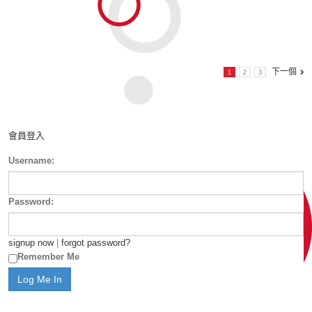
下一個
1
2
3
會員登入
Username:
Password:
signup now
|
forgot password?
Remember Me