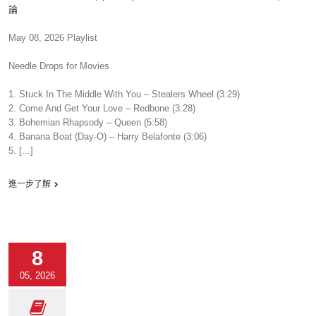
論
May 08, 2026 Playlist
Needle Drops for Movies
1. Stuck In The Middle With You – Stealers Wheel (3:29)
2. Come And Get Your Love – Redbone (3:28)
3. Bohemian Rhapsody – Queen (5:58)
4. Banana Boat (Day-O) – Harry Belafonte (3:06)
5. [...]
進一步了解
8
05, 2026