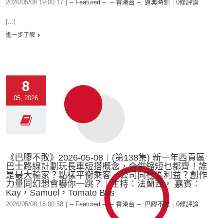
2026/05/08 19:00:17
|
-- Featured --
,
-- 香港台 --
,
恩典時刻
|
0條評論
[...]
進一步了解
8
05, 2026
《巴膠不敗》2026-05-08︱(第138集) 新一年西貢區
巴士路線計劃玩長車短搭概念，合併縮短乜都齊！誰
是最大輸家？點樣平衡乘客、公司同社區利益？創作
力量同幻想會嚇你一跳？︱主持：法蘭西， 嘉賓︰
Kay，Samuel，Tomato Bus
2026/05/08 18:00:58
|
-- Featured --
,
-- 香港台 --
,
巴膠不敗
|
0條評論